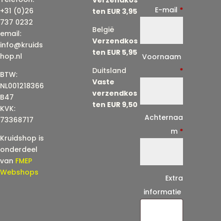
E-mail
*
+31 (0)26
ten EUR 3,95
737 0232
België
email:
Verzendkos
info@kruids
ten EUR 5,95
E
hop.nl
Voornaam
-
Duitsland
*
BTW:
Vaste
m
NL001218366
verzendkos
a
B47
ten EUR 9,50
KVK:
i
Achternaa
73368717
l
m
*
Kruidshop is
(
onderdeel
h
van
FMEP
e
Webshops
Extra
r
informatie
h
a
a