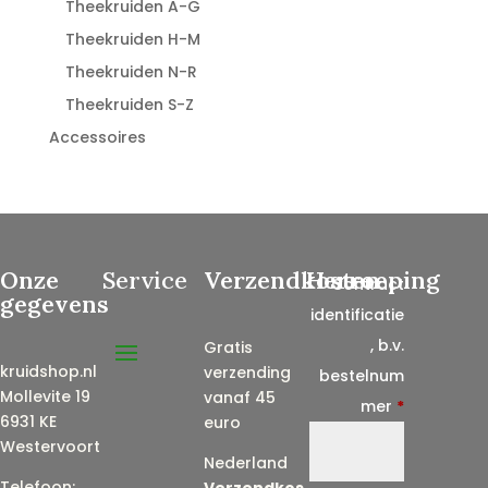
Theekruiden A-G
Theekruiden H-M
Theekruiden N-R
Theekruiden S-Z
Accessoires
Onze
Service
Verzendkosten
Herroeping
Contract
gegevens
identificatie
, b.v.
Gratis
kruidshop.nl
verzending
bestelnum
Mollevite 19
vanaf 45
mer
*
6931 KE
euro
Westervoort
Nederland
Telefoon:
Verzendkos