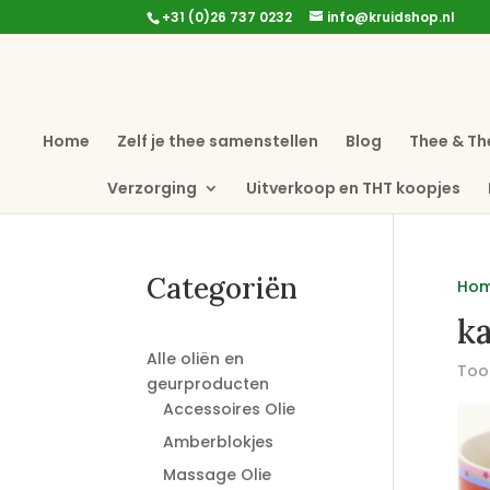
+31 (0)26 737 0232
info@kruidshop.nl
Home
Zelf je thee samenstellen
Blog
Thee & Th
Verzorging
Uitverkoop en THT koopjes
Categoriën
Ho
k
Alle oliën en
Toon
geurproducten
Accessoires Olie
Amberblokjes
Massage Olie