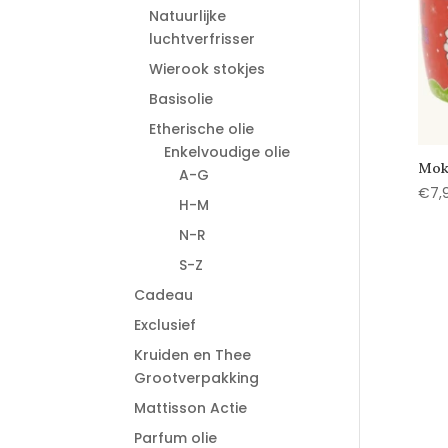
Natuurlijke
luchtverfrisser
Wierook stokjes
Basisolie
Etherische olie
Enkelvoudige olie
Mok 
A-G
€
7,
H-M
N-R
S-Z
Cadeau
Exclusief
Kruiden en Thee
Grootverpakking
Mattisson Actie
Parfum olie