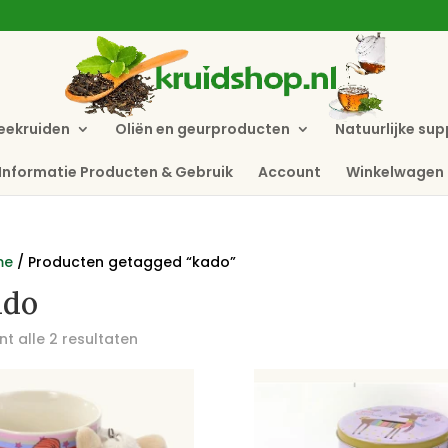
eekruiden
Oliën en geurproducten
Natuurlijke su
Informatie Producten & Gebruik
Account
Winkelwagen
me
/ Producten getagged “kado”
ado
t alle 2 resultaten