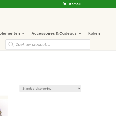
Items 0
pplementen
Accessoires & Cadeaus
Koken
Producten
zoeken