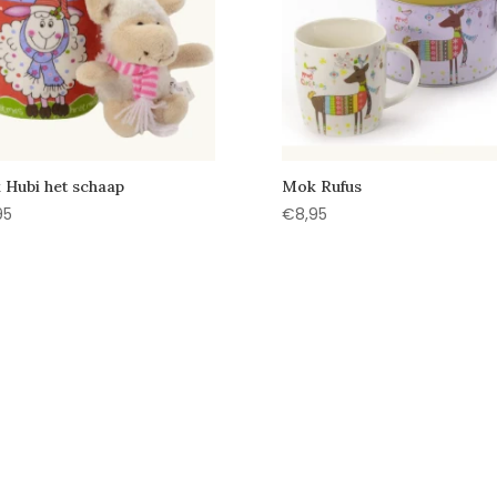
Hubi het schaap
Mok Rufus
95
€
8,95