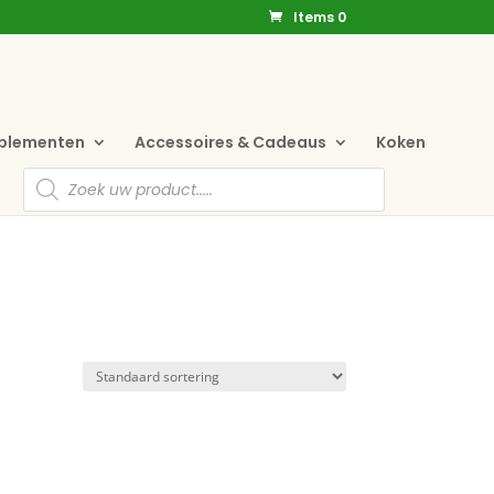
Items 0
pplementen
Accessoires & Cadeaus
Koken
Producten
zoeken