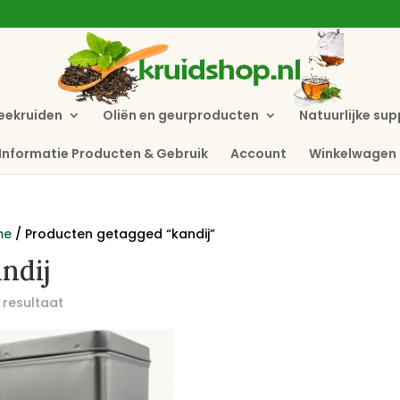
eekruiden
Oliën en geurproducten
Natuurlijke su
Informatie Producten & Gebruik
Account
Winkelwagen
me
/ Producten getagged “kandij”
ndij
 resultaat