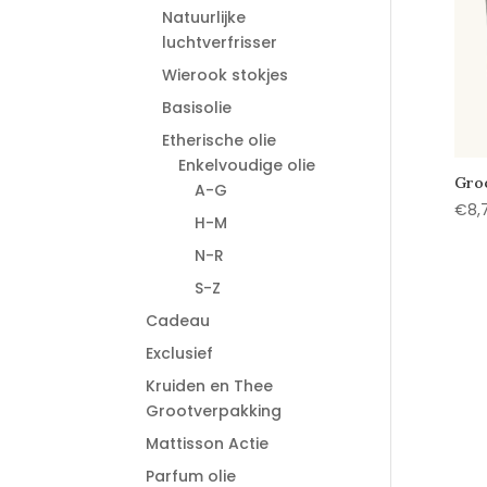
Natuurlijke
luchtverfrisser
Wierook stokjes
Basisolie
Etherische olie
Enkelvoudige olie
Groo
A-G
€
8,
H-M
N-R
S-Z
Cadeau
Exclusief
Kruiden en Thee
Grootverpakking
Mattisson Actie
Parfum olie