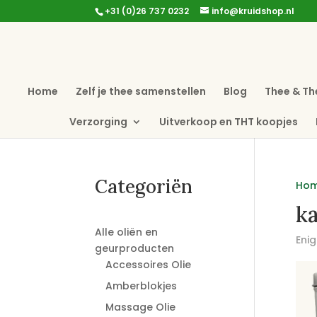
+31 (0)26 737 0232
info@kruidshop.nl
Home
Zelf je thee samenstellen
Blog
Thee & Th
Verzorging
Uitverkoop en THT koopjes
Categoriën
Ho
ka
Alle oliën en
Enig
geurproducten
Accessoires Olie
Amberblokjes
Massage Olie