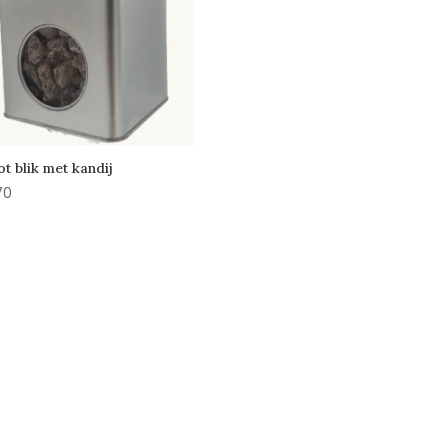
t blik met kandij
70