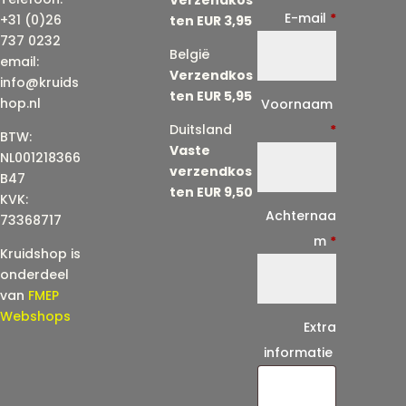
E-mail
*
+31 (0)26
ten EUR 3,95
737 0232
België
email:
Verzendkos
info@kruids
ten EUR 5,95
E
hop.nl
Voornaam
-
Duitsland
*
BTW:
Vaste
m
NL001218366
verzendkos
a
B47
ten EUR 9,50
KVK:
i
Achternaa
73368717
l
m
*
Kruidshop is
(
onderdeel
h
van
FMEP
e
Webshops
Extra
r
informatie
h
a
a