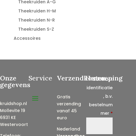
Theekruiden A-G
Theekruiden H-M
Theekruiden N-R
Theekruiden S-Z
Accessoires
Onze
Service
Verzendkosten
Herroeping
Contract
gegevens
identificatie
, b.v.
Gratis
kruidshop.nl
verzending
bestelnum
Mollevite 19
vanaf 45
mer
*
6931 KE
euro
Westervoort
Nederland
Telefoon:
Verzendkos