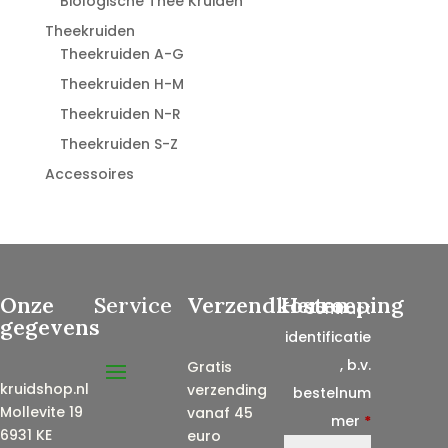
Biologische Thee Kruiden
Theekruiden
Theekruiden A-G
Theekruiden H-M
Theekruiden N-R
Theekruiden S-Z
Accessoires
Onze
Service
Verzendkosten
Herroeping
Contract
gegevens
identificatie
, b.v.
Gratis
kruidshop.nl
verzending
bestelnum
Mollevite 19
vanaf 45
mer
*
6931 KE
euro