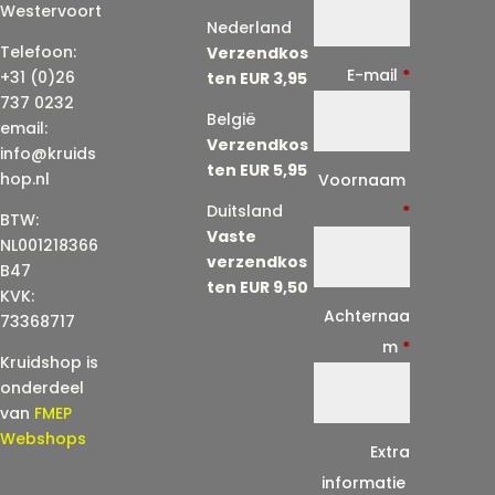
Westervoort
Nederland
Telefoon:
Verzendkos
E-mail
*
+31 (0)26
ten EUR 3,95
737 0232
België
email:
Verzendkos
info@kruids
ten EUR 5,95
E
hop.nl
Voornaam
-
Duitsland
*
BTW:
Vaste
m
NL001218366
verzendkos
a
B47
ten EUR 9,50
KVK:
i
Achternaa
73368717
l
m
*
Kruidshop is
(
onderdeel
h
van
FMEP
e
Webshops
Extra
r
informatie
h