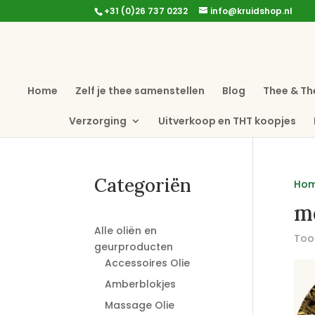
+31 (0)26 737 0232
info@kruidshop.nl
Home
Zelf je thee samenstellen
Blog
Thee & Th
Verzorging
Uitverkoop en THT koopjes
Categoriën
Ho
me
Alle oliën en
Toon
geurproducten
Accessoires Olie
Amberblokjes
Massage Olie