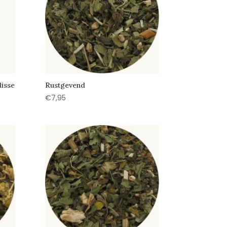
isse
Rustgevend
€
7,95