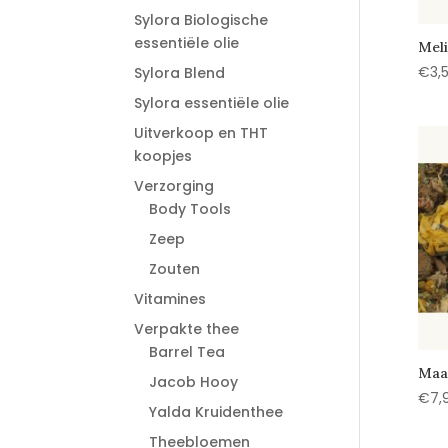
Sylora Biologische
essentiële olie
Meli
€
3,
Sylora Blend
Sylora essentiële olie
Uitverkoop en THT
koopjes
Verzorging
Body Tools
Zeep
Zouten
Vitamines
Verpakte thee
Barrel Tea
Maa
Jacob Hooy
€
7,
Yalda Kruidenthee
Theebloemen