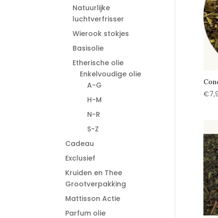
Natuurlijke
luchtverfrisser
Wierook stokjes
Basisolie
Etherische olie
Enkelvoudige olie
Conc
A-G
€
7,
H-M
N-R
S-Z
Cadeau
Exclusief
Kruiden en Thee
Grootverpakking
Mattisson Actie
Parfum olie