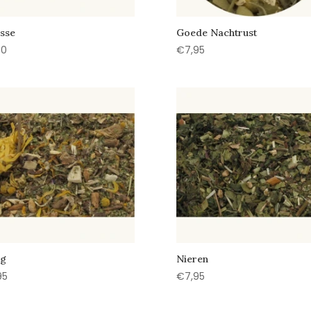
sse
Goede Nachtrust
50
€
7,95
g
Nieren
95
€
7,95