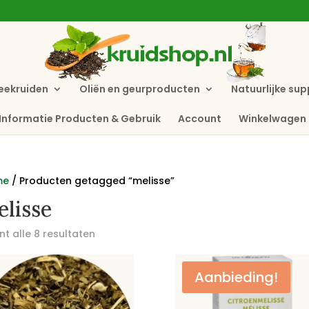
eekruiden
Oliën en geurproducten
Natuurlijke su
Informatie Producten & Gebruik
Account
Winkelwagen
me
/ Producten getagged “melisse”
lisse
t alle 8 resultaten
Aanbieding!