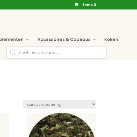
Items 0
pplementen
Accessoires & Cadeaus
Koken
Producten
zoeken