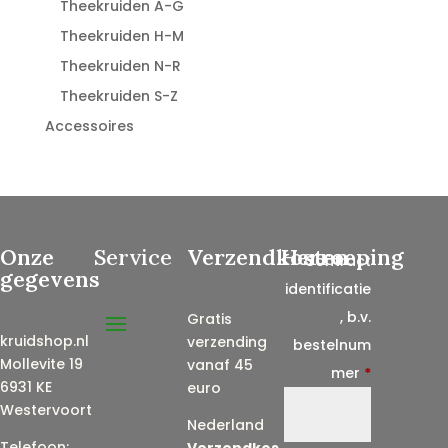
Theekruiden A-G
Theekruiden H-M
Theekruiden N-R
Theekruiden S-Z
Accessoires
Onze
Service
Verzendkosten
Herroeping
Contract
gegevens
identificatie
, b.v.
Gratis
kruidshop.nl
verzending
bestelnum
Mollevite 19
vanaf 45
mer
*
6931 KE
euro
Westervoort
Nederland
Telefoon:
Verzendkos