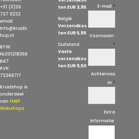
E-mail
*
+31 (0)26
ten EUR 3,95
737 0232
België
email:
Verzendkos
info@kruids
ten EUR 5,95
E
hop.nl
Voornaam
-
Duitsland
*
BTW:
Vaste
m
NL001218366
verzendkos
a
B47
ten EUR 9,50
KVK:
i
Achternaa
73368717
l
m
*
Kruidshop is
(
onderdeel
h
van
FMEP
e
Webshops
Extra
r
informatie
h
a
a