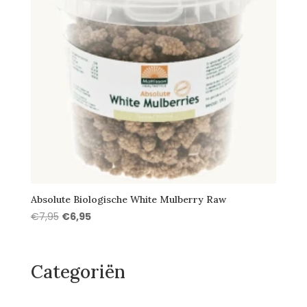
Absolute Biologische White Mulberry Raw
Oorspronkelijke
Huidige
€
7,95
€
6,95
prijs
prijs
was:
is:
€7,95.
€6,95.
Categoriën