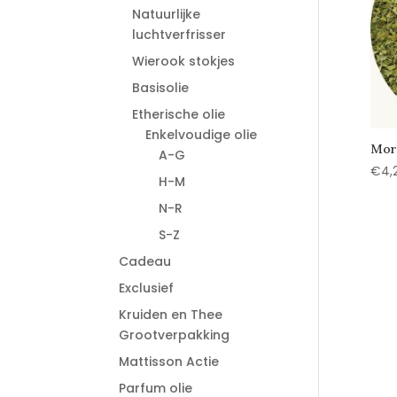
Natuurlijke
luchtverfrisser
Wierook stokjes
Basisolie
Etherische olie
Enkelvoudige olie
Mor
A-G
€
4,
H-M
N-R
S-Z
Cadeau
Exclusief
Kruiden en Thee
Grootverpakking
Mattisson Actie
Parfum olie