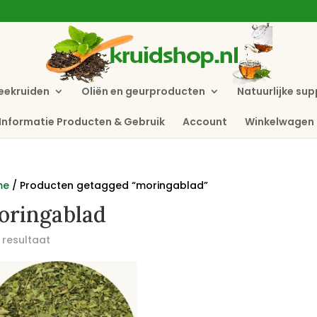
eekruiden
Oliën en geurproducten
Natuurlijke su
Informatie Producten & Gebruik
Account
Winkelwagen
me
/ Producten getagged “moringablad”
oringablad
 resultaat