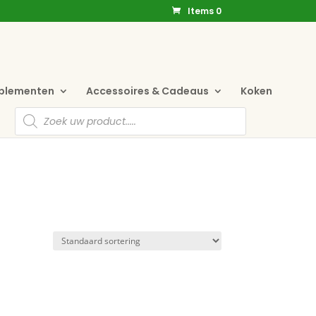
Items 0
pplementen
Accessoires & Cadeaus
Koken
Producten
zoeken