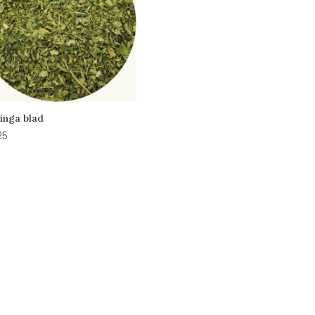
inga blad
25