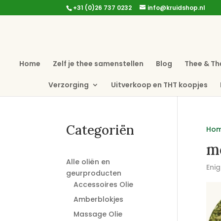
+31 (0)26 737 0232
info@kruidshop.nl
Home
Zelf je thee samenstellen
Blog
Thee & Th
Verzorging
Uitverkoop en THT koopjes
Categoriën
Ho
m
Alle oliën en
Enig
geurproducten
Accessoires Olie
Amberblokjes
Massage Olie