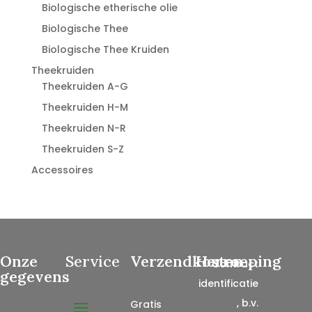
Biologische etherische olie
Biologische Thee
Biologische Thee Kruiden
Theekruiden
Theekruiden A-G
Theekruiden H-M
Theekruiden N-R
Theekruiden S-Z
Accessoires
Onze
Service
Verzendkosten
Herroeping
Contract
gegevens
identificatie
, b.v.
Gratis