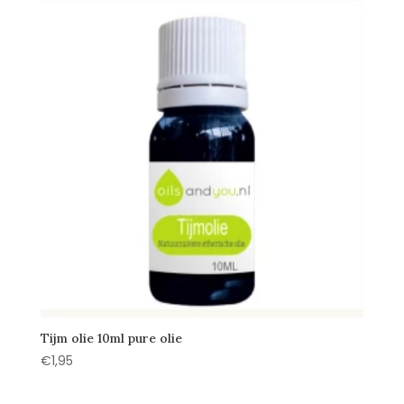
Tijm olie 10ml pure olie
€
1,95