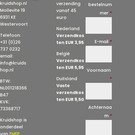
kruidshop.nl
verzending
bestelnum
Mollevite 19
vanaf 45
mer
*
6931 KE
euro
Westervoort
Nederland
Telefoon:
Verzendkos
E-mail
*
+31 (0)26
ten EUR 3,95
737 0232
België
email:
Verzendkos
info@kruids
ten EUR 5,95
E
hop.nl
Voornaam
-
Duitsland
*
BTW:
Vaste
m
NL001218366
verzendkos
a
B47
ten EUR 9,50
KVK:
i
Achternaa
73368717
l
m
*
Kruidshop is
(
onderdeel
h
van
FMEP