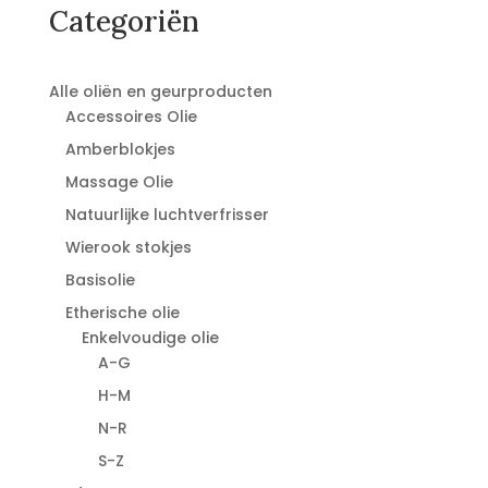
€24,95.
€20,65.
Categoriën
Alle oliën en geurproducten
Accessoires Olie
Amberblokjes
Massage Olie
Natuurlijke luchtverfrisser
Wierook stokjes
Basisolie
Etherische olie
Enkelvoudige olie
A-G
H-M
N-R
S-Z