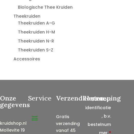
Biologische Thee Kruiden
Theekruiden
Theekruiden A-G
Theekruiden H-M
Theekruiden N-R
Theekruiden S-Z
Accessoires
Onze
Service
Verzendkosten
Herroeping
Contract
gegevens
identificatie
, b.v.
Gratis
kruidshop.nl
verzending
bestelnum
Mollevite 19
vanaf 45
mer
*