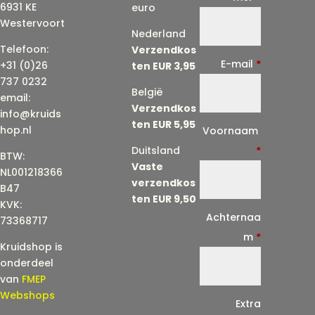
6931 KE
euro
Westervoort
Nederland
Telefoon:
Verzendkos
E-mail
*
+31 (0)26
ten EUR 3,95
737 0232
België
email:
Verzendkos
info@kruids
ten EUR 5,95
E
hop.nl
Voornaam
-
Duitsland
*
BTW:
Vaste
m
NL001218366
verzendkos
a
B47
ten EUR 9,50
KVK:
i
Achternaa
73368717
l
m
*
Kruidshop is
(
onderdeel
h
van
FMEP
e
Webshops
Extra
r