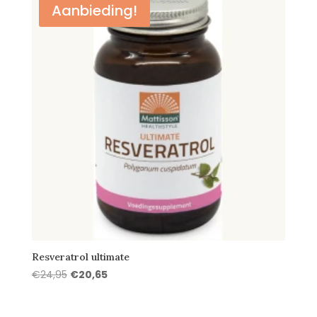
Aanbieding!
Resveratrol ultimate
Oorspronkelijke
Huidige
€
24,95
€
20,65
prijs
prijs
was:
is: