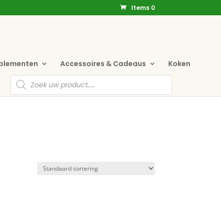
Items 0
pplementen
Accessoires & Cadeaus
Koken
Producten
zoeken