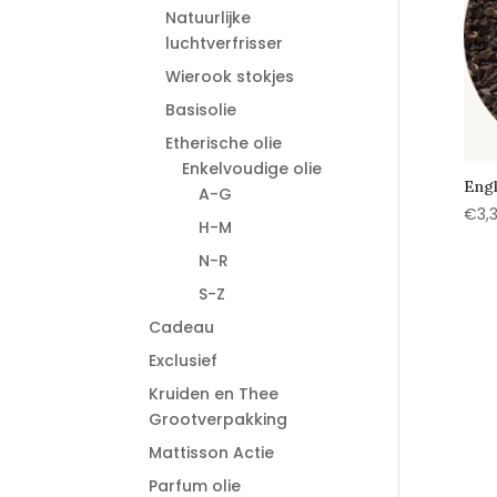
Natuurlijke
luchtverfrisser
Wierook stokjes
Basisolie
Etherische olie
Enkelvoudige olie
Engl
A-G
€
3,
H-M
N-R
S-Z
Cadeau
Exclusief
Kruiden en Thee
Grootverpakking
Mattisson Actie
Parfum olie