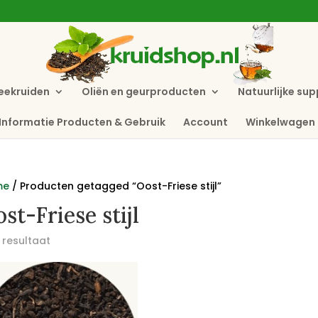
eekruiden
Oliën en geurproducten
Natuurlijke su
Informatie Producten & Gebruik
Account
Winkelwagen
me
/ Producten getagged “Oost-Friese stijl”
st-Friese stijl
 resultaat