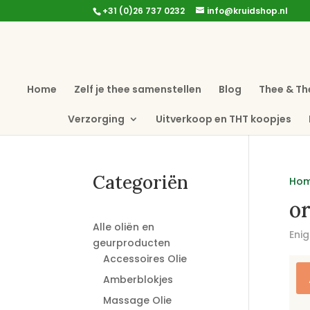
+31 (0)26 737 0232
info@kruidshop.nl
Home
Zelf je thee samenstellen
Blog
Thee & Th
Verzorging
Uitverkoop en THT koopjes
Categoriën
Ho
o
Alle oliën en
Enig
geurproducten
Accessoires Olie
Amberblokjes
Massage Olie