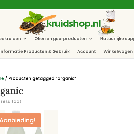
eekruiden
Oliën en geurproducten
Natuurlijke su
Informatie Producten & Gebruik
Account
Winkelwagen
me
/ Producten getagged “organic”
rganic
 resultaat
Aanbieding!