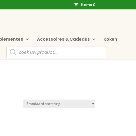
Items 0
pplementen
Accessoires & Cadeaus
Koken
Producten
zoeken