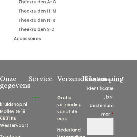
Theekruiden A-G
Theekruiden H-M
Theekruiden N-R
Theekruiden S-Z
Accessoires
Onze
Service
Verzendkosten
Herroeping
Contract
gegevens
identificatie
, b.v.
Gratis
kruidshop.nl
verzending
bestelnum
Mollevite 19
vanaf 45
mer
*
6931 KE
euro
Westervoort
Nederland
Telefoon:
Verzendkos