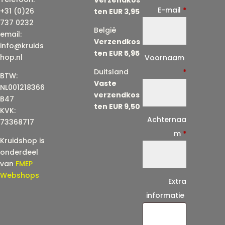
E-mail
*
+31 (0)26
ten EUR 3,95
737 0232
België
email:
Verzendkos
info@kruids
ten EUR 5,95
E
hop.nl
Voornaam
-
Duitsland
*
BTW:
Vaste
m
NL001218366
verzendkos
a
B47
ten EUR 9,50
KVK:
i
Achternaa
73368717
l
m
*
Kruidshop is
(
onderdeel
h
van
FMEP
e
Webshops
Extra
r
informatie
h
a
a