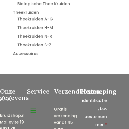
Biologische Thee Kruiden
Theekruiden
Theekruiden A-G
Theekruiden H-M
Theekruiden N-R
Theekruiden S-Z
Accessoires
Onze
Service
Verzendkosten
Herroeping
Contract
gegevens
identificatie
, b.v.
Gratis
kruidshop.nl
verzending
bestelnum
Mollevite 19
vanaf 45
mer
*
6931 KE
euro