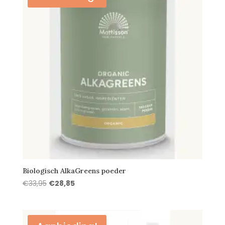
Biologisch AlkaGreens poeder
Oorspronkelijke
Huidige
€
33,95
€
28,85
prijs
prijs
was:
is:
€33,95.
€28,85.