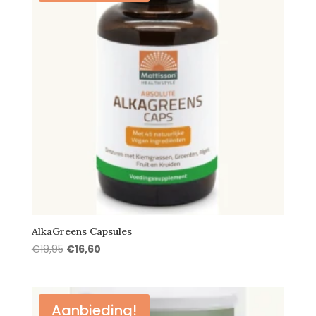
AlkaGreens Capsules
Oorspronkelijke
Huidige
€
19,95
€
16,60
prijs
prijs
was:
is:
€19,95.
€16,60.
Aanbieding!