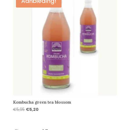
Aanbieding!
Kombucha green tea blossom
Oorspronkelijke
Huidige
€
5,95
€
5,20
prijs
prijs
was:
is:
€5,95.
€5,20.