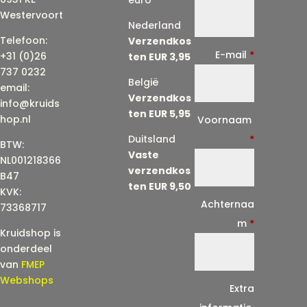
Westervoort
Nederland
Telefoon:
Verzendkos
E-mail
*
+31 (0)26
ten EUR 3,95
737 0232
België
email:
Verzendkos
info@kruids
ten EUR 5,95
E
hop.nl
Voornaam
-
Duitsland
*
BTW:
Vaste
m
NL001218366
verzendkos
a
B47
ten EUR 9,50
KVK:
i
Achternaa
73368717
l
m
*
Kruidshop is
(
onderdeel
h
van
FMEP
e
Webshops
Extra
r