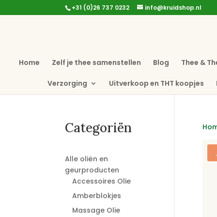
+31 (0)26 737 0232
info@kruidshop.nl
Home
Zelf je thee samenstellen
Blog
Thee & Th
Verzorging
Uitverkoop en THT koopjes
Categoriën
Ho
Alle oliën en
geurproducten
Accessoires Olie
Amberblokjes
Massage Olie