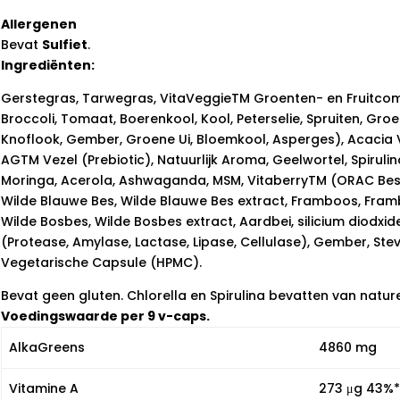
Allergenen
Bevat
Sulfiet
.
Ingrediënten:
Gerstegras, Tarwegras, VitaVeggieTM Groenten- en Fruitcompl
Broccoli, Tomaat, Boerenkool, Kool, Peterselie, Spruiten, Gro
Knoflook, Gember, Groene Ui, Bloemkool, Asperges), Acacia V
AGTM Vezel (Prebiotic), Natuurlijk Aroma, Geelwortel, Spirulina
Moringa, Acerola, Ashwaganda, MSM, VitaberryTM (ORAC Besse
Wilde Blauwe Bes, Wilde Blauwe Bes extract, Framboos, Frambo
Wilde Bosbes, Wilde Bosbes extract, Aardbei, silicium diod
(Protease, Amylase, Lactase, Lipase, Cellulase), Gember, Stevi
Vegetarische Capsule (HPMC).
Bevat geen gluten. Chlorella en Spirulina bevatten van natu
Voedingswaarde per 9 v-caps.
AlkaGreens
4860 mg
Vitamine A
273 μg 43%