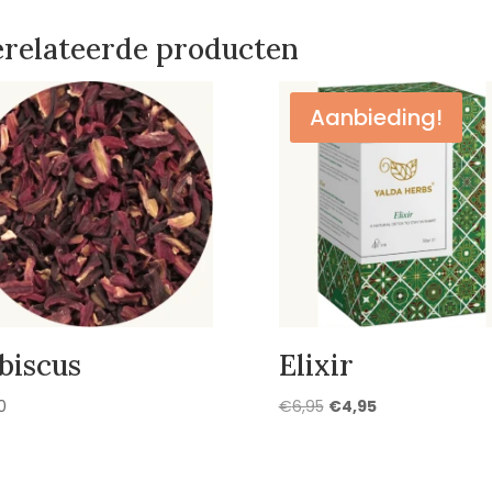
relateerde producten
Aanbieding!
biscus
Elixir
Oorspronkelijke
Huidige
0
€
6,95
€
4,95
prijs
prijs
was:
is:
€6,95.
€4,95.