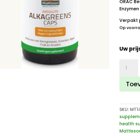
ORAC Bes
Enzymen 
Verpakt 
Op voorra
Uw prij
AlkaGre
Capsule
aantal
Toe
SKU:
MT1
supplem
health s
Mattisso