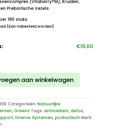
sencomplex (VitaberryTM), Kruiden,
en Prebiotische Vezels.
per 180 stuks
ad (kan nabesteld worden)
s:
€
16,60
ens
s
voegen aan winkelwagen
456
Categorieën:
Natuurlijke
enten
,
Greens
Tags:
antioxidant
,
detox
,
upport
,
Interne Systemen
,
probiotisch
Merk:
n