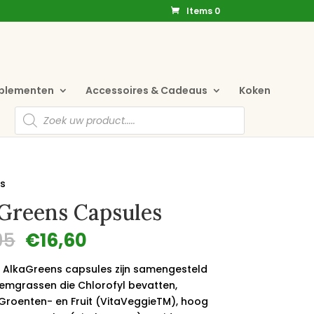
Items 0
pplementen
Accessoires & Cadeaus
Koken
Producten
zoeken
s
Greens Capsules
Oorspronkelijke
Huidige
95
€
16,60
prijs
prijs
was:
is:
 AlkaGreens capsules zijn samengesteld
€19,95.
€16,60.
Kiemgrassen die Chlorofyl bevatten,
k Groenten- en Fruit (VitaVeggieTM), hoog