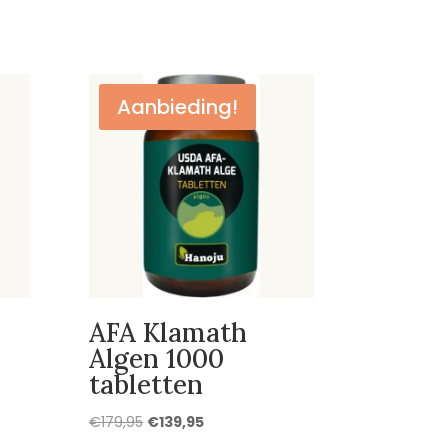
Aanbieding!
AFA Klamath
Algen 1000
tabletten
Oorspronkelijke
Huidige
€
179,95
€
139,95
prijs
prijs