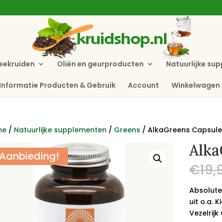
eekruiden
Oliën en geurproducten
Natuurlijke su
Informatie Producten & Gebruik
Account
Winkelwagen
me
/
Natuurlijke supplementen
/
Greens
/ AlkaGreens Capsule
Alka
Aanbieding!
€
19,
Absolute
uit o.a. 
Vezelrij