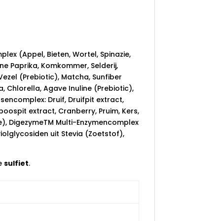
ex (Appel, Bieten, Wortel, Spinazie,
ene Paprika, Komkommer, Selderij,
ezel (Prebiotic), Matcha, Sunfiber
, Chlorella, Agave Inuline (Prebiotic),
ncomplex: Druif, Druifpit extract,
ospit extract, Cranberry, Pruim, Kers,
xide), DigezymeTM Multi-Enzymencomplex
olglycosiden uit Stevia (Zoetstof),
re
sulfiet
.
*