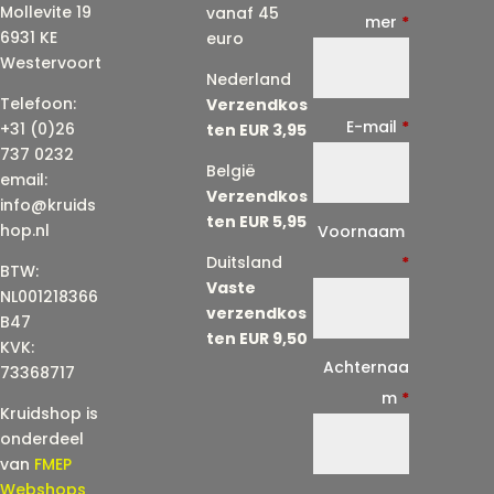
Mollevite 19
vanaf 45
mer
*
6931 KE
euro
Westervoort
Nederland
Telefoon:
Verzendkos
E-mail
*
+31 (0)26
ten EUR 3,95
737 0232
België
email:
Verzendkos
info@kruids
ten EUR 5,95
E
hop.nl
Voornaam
-
Duitsland
*
BTW:
Vaste
m
NL001218366
verzendkos
a
B47
ten EUR 9,50
KVK:
i
Achternaa
73368717
l
m
*
Kruidshop is
(
onderdeel
h
van
FMEP
e
Webshops