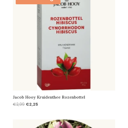
Jacob Hooy Kruidenthee Rozenbottel
Oorspronkelijke
Huidige
€
2,99
€
2,25
prijs
prijs
was:
is:
€2,99.
€2,25.