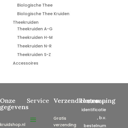
Biologische Thee
Biologische Thee Kruiden
Theekruiden
Theekruiden A-G
Theekruiden H-M
Theekruiden N-R
Theekruiden S-Z
Accessoires
Onze
Service
Verzendkosten
Herroeping
Contract
gegevens
identificatie
, b.v.
Gratis
kruidshop.nl
verzending
bestelnum