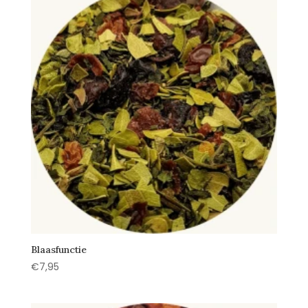
Blaasfunctie
€
7,95