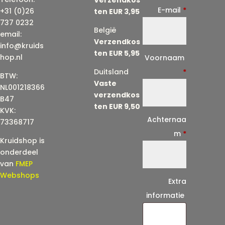
E-mail
*
+31 (0)26
ten EUR 3,95
737 0232
België
email:
Verzendkos
info@kruids
ten EUR 5,95
E
hop.nl
Voornaam
-
Duitsland
*
BTW:
Vaste
m
NL001218366
verzendkos
a
B47
ten EUR 9,50
KVK:
i
Achternaa
73368717
l
m
*
Kruidshop is
(
onderdeel
h
van
FMEP
e
Webshops
Extra
r
informatie
h
a
a