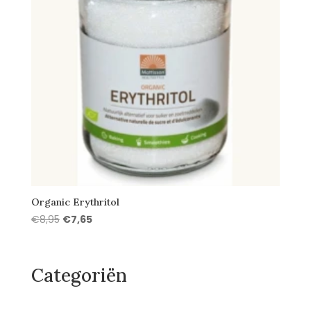
Organic Erythritol
Oorspronkelijke
Huidige
€
8,95
€
7,65
prijs
prijs
was:
is:
€8,95.
€7,65.
Categoriën