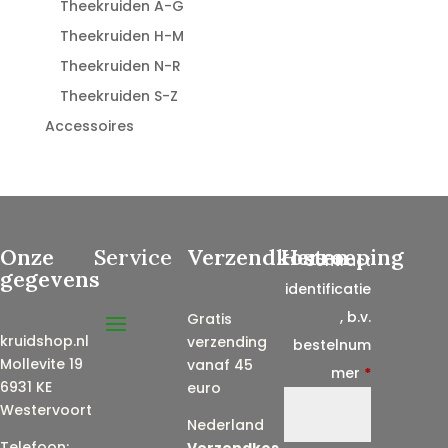
Theekruiden A-G
Theekruiden H-M
Theekruiden N-R
Theekruiden S-Z
Accessoires
Onze
Service
Verzendkosten
Herroeping
Contract
gegevens
identificatie
, b.v.
Gratis
kruidshop.nl
verzending
bestelnum
Mollevite 19
vanaf 45
mer
*
6931 KE
euro
Westervoort
Nederland
Telefoon:
Verzendkos