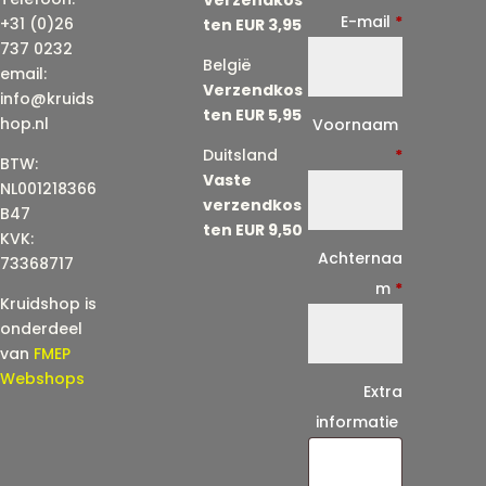
E-mail
*
+31 (0)26
ten EUR 3,95
737 0232
België
email:
Verzendkos
info@kruids
ten EUR 5,95
E
hop.nl
Voornaam
-
Duitsland
*
BTW:
Vaste
m
NL001218366
verzendkos
a
B47
ten EUR 9,50
KVK:
i
Achternaa
73368717
l
m
*
Kruidshop is
(
onderdeel
h
van
FMEP
e
Webshops
Extra
r
informatie
h
a
a