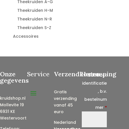
Theekruiden A-G
Theekruiden H-M
Theekruiden N-R
Theekruiden S-Z
Accessoires
Onze
Service
Verzendkosten
Herroeping
Contract
gegevens
identificatie
, b.v.
Gratis
kruidshop.nl
verzending
bestelnum
Mollevite 19
vanaf 45
mer
*
6931 KE
euro
Westervoort
Nederland
Telefoon:
Verzendkos