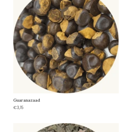
Guaranazaad
€
3,15