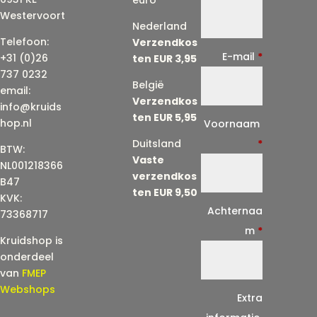
Westervoort
Nederland
Telefoon:
Verzendkos
E-mail
*
+31 (0)26
ten EUR 3,95
737 0232
België
email:
Verzendkos
info@kruids
ten EUR 5,95
E
hop.nl
Voornaam
-
Duitsland
*
BTW:
Vaste
m
NL001218366
verzendkos
a
B47
ten EUR 9,50
KVK:
i
Achternaa
73368717
l
m
*
Kruidshop is
(
onderdeel
h
van
FMEP
e
Webshops
Extra
r