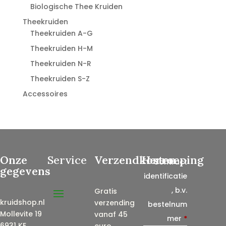
Biologische Thee Kruiden
Theekruiden
Theekruiden A-G
Theekruiden H-M
Theekruiden N-R
Theekruiden S-Z
Accessoires
Onze
Service
Verzendkosten
Herroeping
Contract
gegevens
identificatie
, b.v.
Gratis
kruidshop.nl
verzending
bestelnum
Mollevite 19
vanaf 45
mer
*
6931 KE
euro