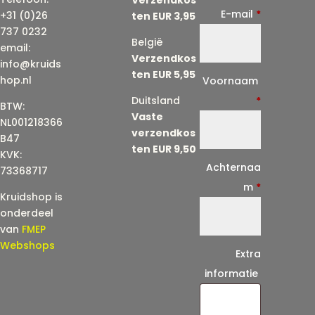
E-mail
*
+31 (0)26
ten EUR 3,95
737 0232
België
email:
Verzendkos
info@kruids
ten EUR 5,95
E
hop.nl
Voornaam
-
Duitsland
*
BTW:
Vaste
m
NL001218366
verzendkos
a
B47
ten EUR 9,50
KVK:
i
Achternaa
73368717
l
m
*
Kruidshop is
(
onderdeel
h
van
FMEP
e
Webshops
Extra
r
informatie
h
a
a