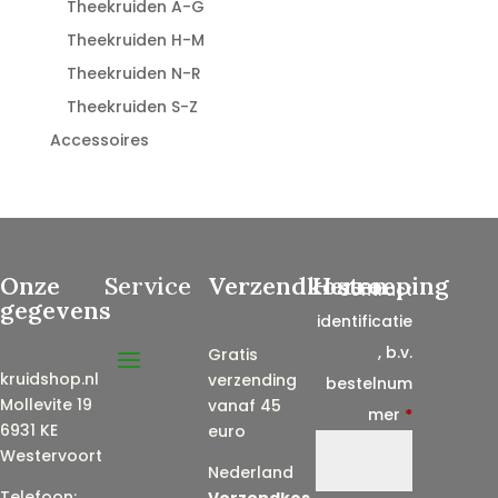
Theekruiden A-G
Theekruiden H-M
Theekruiden N-R
Theekruiden S-Z
Accessoires
Onze
Service
Verzendkosten
Herroeping
Contract
gegevens
identificatie
, b.v.
Gratis
kruidshop.nl
verzending
bestelnum
Mollevite 19
vanaf 45
mer
*
6931 KE
euro
Westervoort
Nederland
Telefoon:
Verzendkos