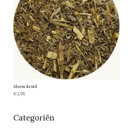
Alsem kruid
€
3,95
Categoriën