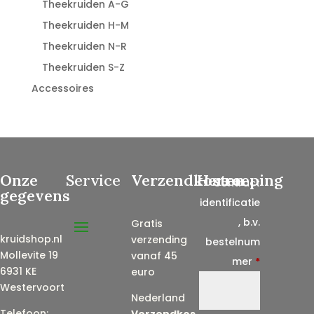
Theekruiden A-G
Theekruiden H-M
Theekruiden N-R
Theekruiden S-Z
Accessoires
Onze
Service
Verzendkosten
Herroeping
Contract
gegevens
identificatie
, b.v.
Gratis
kruidshop.nl
verzending
bestelnum
Mollevite 19
vanaf 45
mer
*
6931 KE
euro
Westervoort
Nederland
Telefoon:
Verzendkos