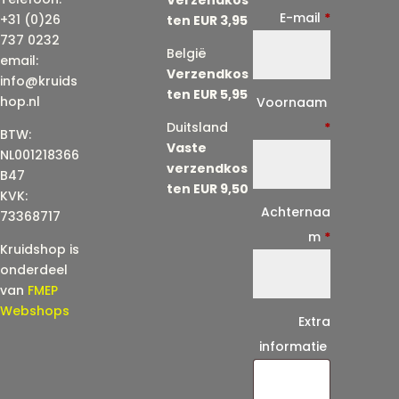
E-mail
*
+31 (0)26
ten EUR 3,95
737 0232
België
email:
Verzendkos
info@kruids
ten EUR 5,95
E
hop.nl
Voornaam
-
Duitsland
*
BTW:
Vaste
m
NL001218366
verzendkos
a
B47
ten EUR 9,50
KVK:
i
Achternaa
73368717
l
m
*
Kruidshop is
(
onderdeel
h
van
FMEP
e
Webshops
Extra
r
informatie
h
a
a