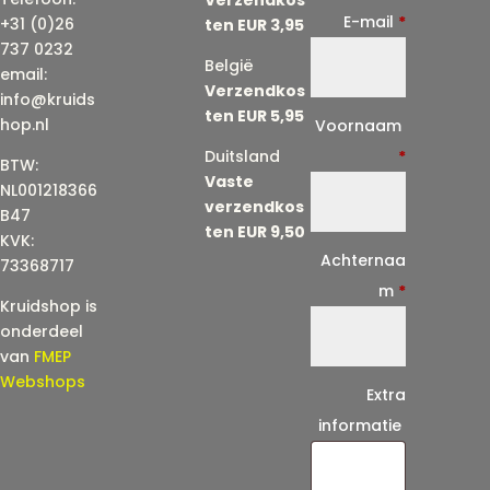
E-mail
*
+31 (0)26
ten EUR 3,95
737 0232
België
email:
Verzendkos
info@kruids
ten EUR 5,95
E
hop.nl
Voornaam
-
Duitsland
*
BTW:
Vaste
m
NL001218366
verzendkos
a
B47
ten EUR 9,50
KVK:
i
Achternaa
73368717
l
m
*
Kruidshop is
(
onderdeel
h
van
FMEP
e
Webshops
Extra
r
informatie
h
a
a