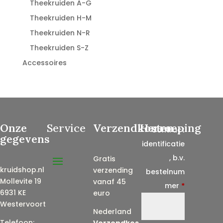
Theekruiden A-G
Theekruiden H-M
Theekruiden N-R
Theekruiden S-Z
Accessoires
Onze
Service
Verzendkosten
Herroeping
Contract
gegevens
identificatie
, b.v.
Gratis
kruidshop.nl
verzending
bestelnum
Mollevite 19
vanaf 45
mer
*
6931 KE
euro
Westervoort
Nederland
Telefoon:
Verzendkos