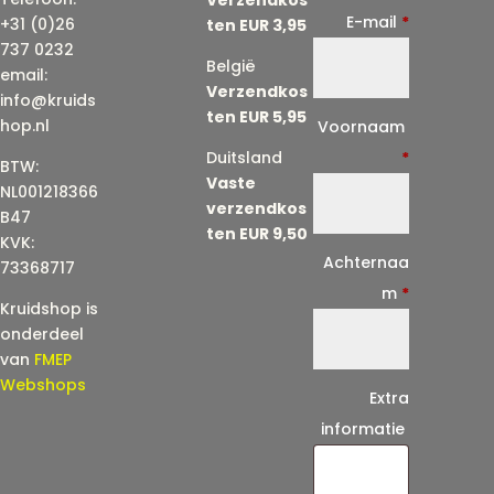
E-mail
*
+31 (0)26
ten EUR 3,95
737 0232
België
email:
Verzendkos
info@kruids
ten EUR 5,95
E
hop.nl
Voornaam
-
Duitsland
*
BTW:
Vaste
m
NL001218366
verzendkos
a
B47
ten EUR 9,50
KVK:
i
Achternaa
73368717
l
m
*
Kruidshop is
(
onderdeel
h
van
FMEP
e
Webshops
Extra
r
informatie
h
a
a