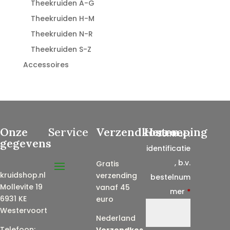
Theekruiden A-G
Theekruiden H-M
Theekruiden N-R
Theekruiden S-Z
Accessoires
Onze
Service
Verzendkosten
Herroeping
Contract
gegevens
identificatie
, b.v.
Gratis
kruidshop.nl
verzending
bestelnum
Mollevite 19
vanaf 45
mer
*
6931 KE
euro
Westervoort
Nederland
Telefoon:
Verzendkos