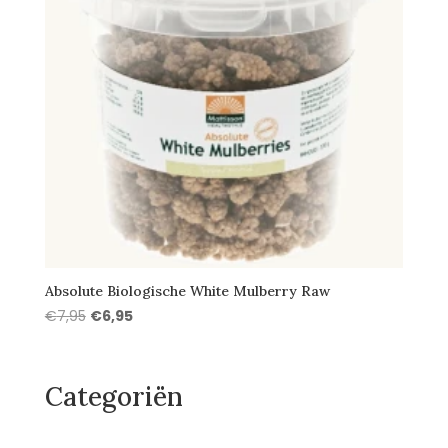
Absolute Biologische White Mulberry Raw
Oorspronkelijke
Huidige
€
7,95
€
6,95
prijs
prijs
was:
is:
€7,95.
€6,95.
Categoriën