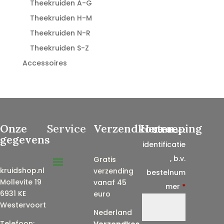
Theekruiden A-G
Theekruiden H-M
Theekruiden N-R
Theekruiden S-Z
Accessoires
Onze
Service
Verzendkosten
Herroeping
Contract
gegevens
identificatie
, b.v.
Gratis
kruidshop.nl
verzending
bestelnum
Mollevite 19
vanaf 45
mer
*
6931 KE
euro
Westervoort
Nederland
Telefoon:
Verzendkos