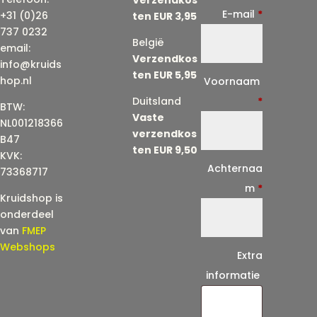
E-mail
*
+31 (0)26
ten EUR 3,95
737 0232
België
email:
Verzendkos
info@kruids
ten EUR 5,95
E
hop.nl
Voornaam
-
Duitsland
*
BTW:
Vaste
m
NL001218366
verzendkos
a
B47
ten EUR 9,50
KVK:
i
Achternaa
73368717
l
m
*
Kruidshop is
(
onderdeel
h
van
FMEP
e
Webshops
Extra
r
informatie
h
a
a