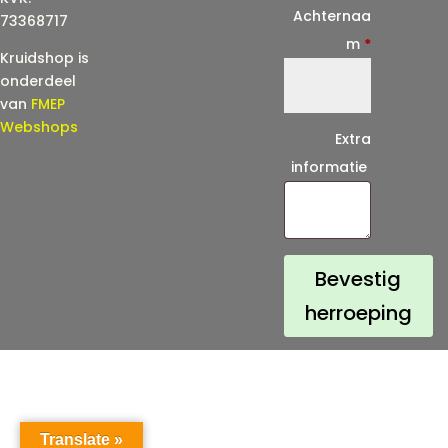
i
Achternaa
73368717
l
m
*
Kruidshop is
(
onderdeel
h
van
FMEP
e
Webshops
Extra
r
informatie
h
a
a
l
Bevestig
)
herroeping
*
Translate »