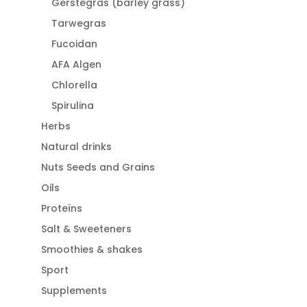
Gerstegras (barley grass)
Tarwegras
Fucoidan
AFA Algen
Chlorella
Spirulina
Herbs
Natural drinks
Nuts Seeds and Grains
Oils
Proteïns
Salt & Sweeteners
Smoothies & shakes
Sport
Supplements