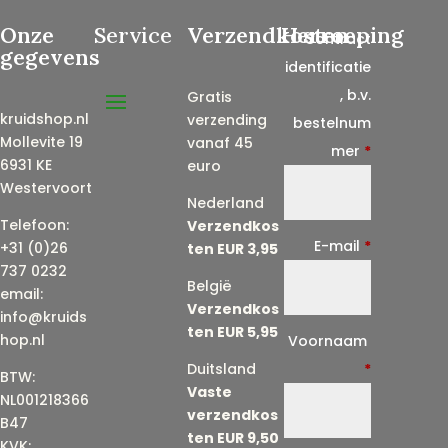
Onze
Service
Verzendkosten
Herroeping
Contract
gegevens
identificatie
, b.v.
Gratis
kruidshop.nl
verzending
bestelnum
Mollevite 19
vanaf 45
mer
*
6931 KE
euro
Westervoort
Nederland
Telefoon:
Verzendkos
E-mail
*
+31 (0)26
ten EUR 3,95
737 0232
België
email:
Verzendkos
info@kruids
ten EUR 5,95
E
hop.nl
Voornaam
-
Duitsland
*
BTW:
Vaste
m
NL001218366
verzendkos
a
B47
ten EUR 9,50
KVK: