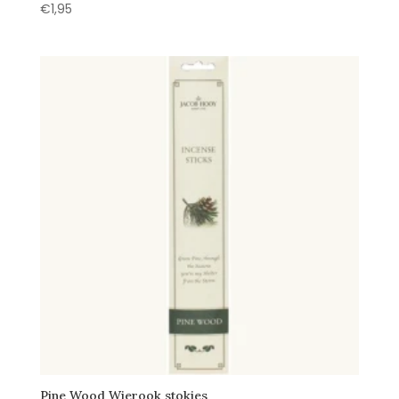
€
1,95
Pine Wood Wierook stokjes