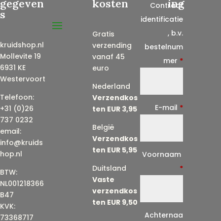
gegeven
kosten
ing
Contract
s
identificatie
, b.v.
Gratis
kruidshop.nl
verzending
bestelnum
Mollevite 19
vanaf 45
mer
*
6931 KE
euro
Westervoort
Nederland
Telefoon:
Verzendkos
E-mail
*
+31 (0)26
ten EUR 3,95
737 0232
België
email:
Verzendkos
info@kruids
ten EUR 5,95
E
hop.nl
Voornaam
-
Duitsland
*
BTW:
Vaste
m
NL001218366
verzendkos
a
B47
ten EUR 9,50
KVK:
i
Achternaa
73368717