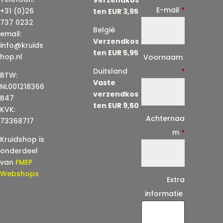
E-mail
*
+31 (0)26
ten EUR 3,95
737 0232
België
email:
Verzendkos
info@kruids
ten EUR 5,95
E
hop.nl
Voornaam
-
Duitsland
*
BTW:
Vaste
m
NL001218366
verzendkos
a
B47
ten EUR 9,50
KVK:
i
Achternaa
73368717
l
m
*
Kruidshop is
(
onderdeel
h
van
FMEP
e
Webshops
Extra
r
informatie
h
a
a