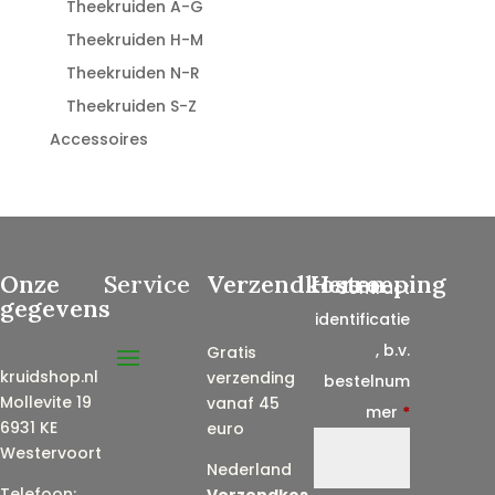
Theekruiden A-G
Theekruiden H-M
Theekruiden N-R
Theekruiden S-Z
Accessoires
Onze
Service
Verzendkosten
Herroeping
Contract
gegevens
identificatie
, b.v.
Gratis
kruidshop.nl
verzending
bestelnum
Mollevite 19
vanaf 45
mer
*
6931 KE
euro
Westervoort
Nederland
Telefoon:
Verzendkos