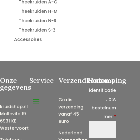
Theekruiden A-G
Theekruiden H-M
Theekruiden N-R
Theekruiden S-Z
Accessoires
Onze
Service
Verzendkosten
Herroeping
Contract
gegevens
identificatie
, b.v.
Gratis
kruidshop.nl
verzending
bestelnum
Mollevite 19
vanaf 45
mer
*
6931 KE
euro
Westervoort
Nederland
Telefoon:
Verzendkos