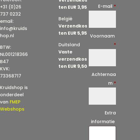
E-mail
*
+31 (0)26
ten EUR 3,95
737 0232
België
email:
Verzendkos
info@kruids
ten EUR 5,95
E
hop.nl
Voornaam
-
Duitsland
*
BTW:
Vaste
m
NL001218366
verzendkos
a
B47
ten EUR 9,50
KVK:
i
Achternaa
73368717
l
m
*
Kruidshop is
(
onderdeel
h
van
FMEP
e
Webshops
Extra
r
informatie
h
a
a