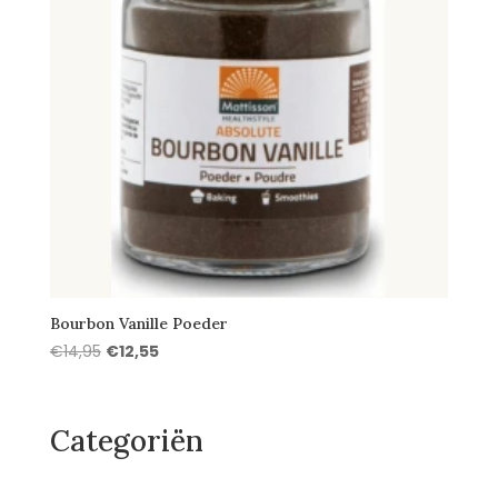
Bourbon Vanille Poeder
Oorspronkelijke
Huidige
€
14,95
€
12,55
prijs
prijs
was:
is:
€14,95.
€12,55.
Categoriën