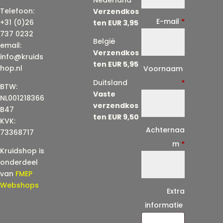
Telefoon:
Verzendkos
E-mail
*
+31 (0)26
ten EUR 3,95
737 0232
België
email:
Verzendkos
info@kruids
ten EUR 5,95
E
hop.nl
Voornaam
-
Duitsland
*
BTW:
Vaste
m
NL001218366
verzendkos
a
B47
ten EUR 9,50
KVK:
i
Achternaa
73368717
l
m
*
Kruidshop is
(
onderdeel
h
van
FMEP
e
Webshops
Extra
r
informatie
h
a