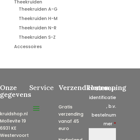
Theekruiden
Theekruiden A-G
Theekruiden H-M
Theekruiden N-R
Theekruiden S-Z
Accessoires
Onze
Service
Verzendkosten
Herroeping
Contract
gegevens
identificatie
, b.v.
Gratis
kruidshop.nl
verzending
bestelnum
Mollevite 19
vanaf 45
mer
*
6931 KE
euro
Westervoort
Nederland