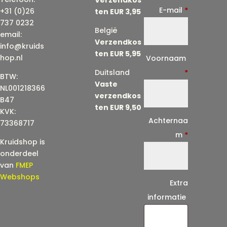
E-mail
*
+31 (0)26
ten EUR 3,95
737 0232
België
email:
Verzendkos
info@kruids
ten EUR 5,95
E
hop.nl
Voornaam
-
Duitsland
*
BTW:
Vaste
m
NL001218366
verzendkos
a
B47
ten EUR 9,50
KVK:
i
Achternaa
73368717
l
m
*
Kruidshop is
(
onderdeel
h
van
FMEP
e
Webshops
Extra
r
informatie
h
a
a