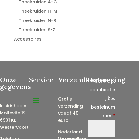
Theekruiden A-G
Theekruiden H-M
Theekruiden N-R
Theekruiden S-Z
Accessoires
Onze
Service
Verzendkosten
Herroeping
Contract
gegevens
identificatie
, b.v.
Gratis
kruidshop.nl
verzending
bestelnum
Mollevite 19
vanaf 45
mer
*
6931 KE
euro
Westervoort
Nederland
Telefoon:
Verzendkos