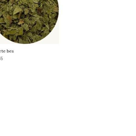
te bes
65