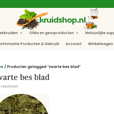
eekruiden
Oliën en geurproducten
Natuurlijke su
Informatie Producten & Gebruik
Account
Winkelwagen
me
/ Producten getagged “zwarte bes blad”
arte bes blad
 resultaat