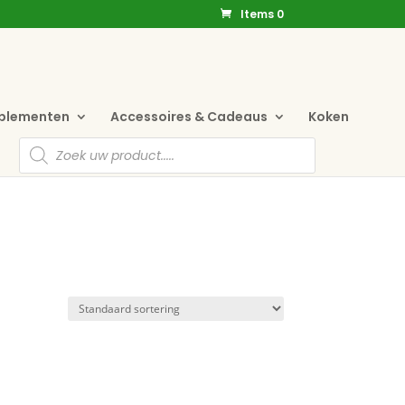
Items 0
pplementen
Accessoires & Cadeaus
Koken
Producten
zoeken