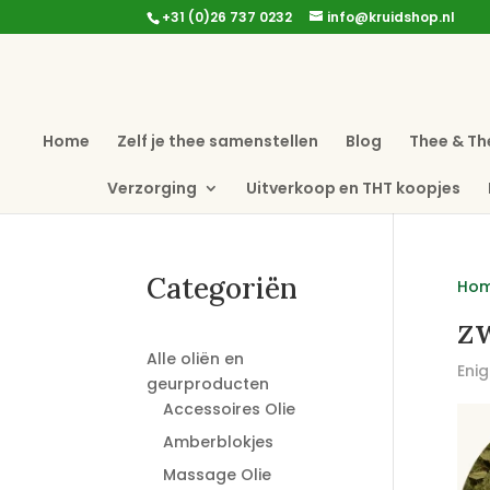
+31 (0)26 737 0232
info@kruidshop.nl
Home
Zelf je thee samenstellen
Blog
Thee & Th
Verzorging
Uitverkoop en THT koopjes
Categoriën
Ho
zw
Alle oliën en
Enig
geurproducten
Accessoires Olie
Amberblokjes
Massage Olie