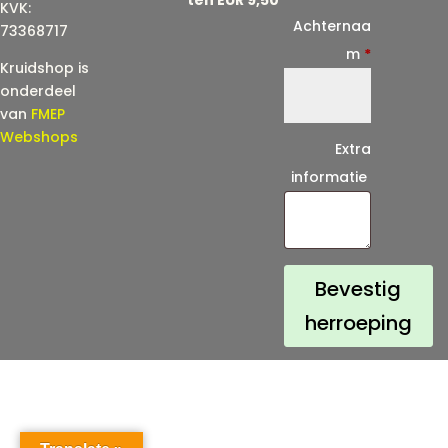
KVK:
i
Achternaa
73368717
l
m
*
Kruidshop is
(
onderdeel
h
van
FMEP
e
Webshops
Extra
r
informatie
h
a
a
l
Bevestig
)
herroeping
*