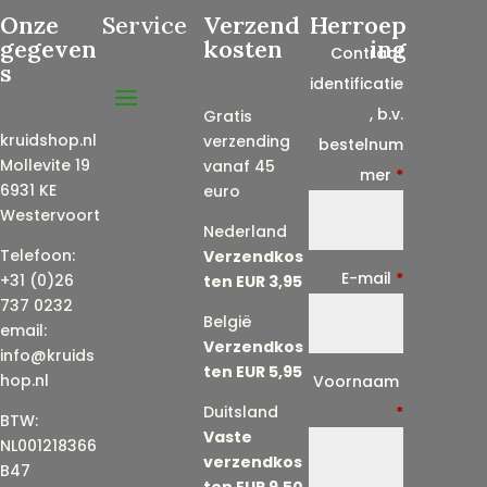
Onze
Service
Verzend
Herroep
gegeven
kosten
ing
Contract
s
identificatie
, b.v.
Gratis
kruidshop.nl
verzending
bestelnum
Mollevite 19
vanaf 45
mer
*
6931 KE
euro
Westervoort
Nederland
Telefoon:
Verzendkos
E-mail
*
+31 (0)26
ten EUR 3,95
737 0232
België
email:
Verzendkos
info@kruids
ten EUR 5,95
E
hop.nl
Voornaam
-
Duitsland
*
BTW:
Vaste
m
NL001218366
verzendkos
a
B47
ten EUR 9,50