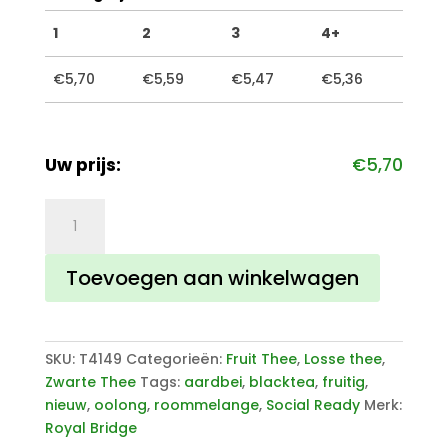
1
2
3
4+
€
5,70
€
5,59
€
5,47
€
5,36
Uw prijs:
€
5,70
Aardbei
Roommelange
aantal
Toevoegen aan winkelwagen
SKU:
T4149
Categorieën:
Fruit Thee
,
Losse thee
,
Zwarte Thee
Tags:
aardbei
,
blacktea
,
fruitig
,
nieuw
,
oolong
,
roommelange
,
Social Ready
Merk:
Royal Bridge