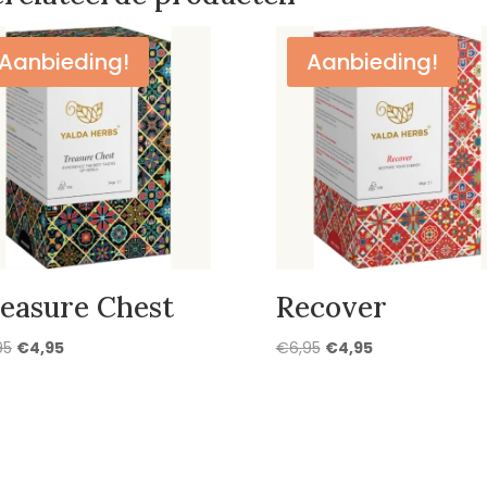
Aanbieding!
Aanbieding!
easure Chest
Recover
Oorspronkelijke
Huidige
Oorspronkelijke
Huidige
95
€
4,95
€
6,95
€
4,95
prijs
prijs
prijs
prijs
was:
is:
was:
is:
€6,95.
€4,95.
€6,95.
€4,95.