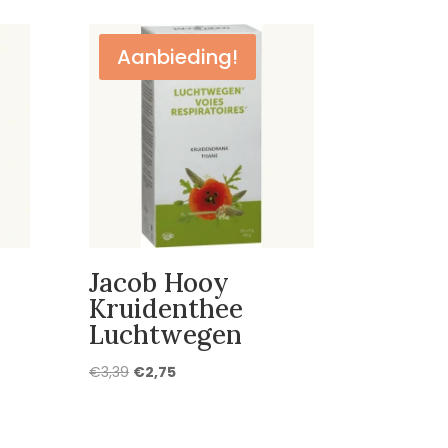
Aanbieding!
Jacob Hooy
Kruidenthee
Luchtwegen
Oorspronkelijke
Huidige
€
3,39
€
2,75
prijs
prijs
was:
is:
€3,39.
€2,75.