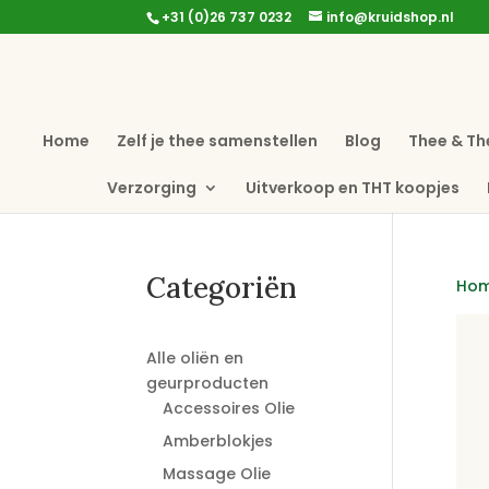
+31 (0)26 737 0232
info@kruidshop.nl
Home
Zelf je thee samenstellen
Blog
Thee & Th
Verzorging
Uitverkoop en THT koopjes
Categoriën
Ho
Alle oliën en
geurproducten
Accessoires Olie
Amberblokjes
Massage Olie