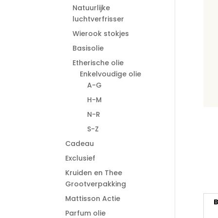
Natuurlijke
luchtverfrisser
Wierook stokjes
Basisolie
Etherische olie
Enkelvoudige olie
A-G
H-M
N-R
S-Z
Cadeau
Exclusief
Kruiden en Thee
Grootverpakking
Mattisson Actie
B
Parfum olie