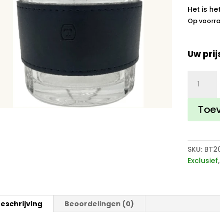
Het is he
Op voorr
Uw prij
Barrel-
Tea
Glas
Toe
aantal
SKU:
BT2
Exclusief
eschrijving
Beoordelingen (0)