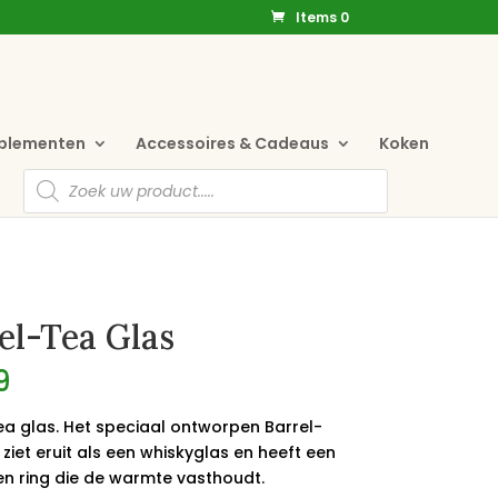
Items 0
pplementen
Accessoires & Cadeaus
Koken
Producten
zoeken
el-Tea Glas
9
ea glas. Het speciaal ontworpen Barrel-
ziet eruit als een whiskyglas en heeft een
en ring die de warmte vasthoudt.