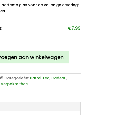
t perfecte glas voor de volledige ervaring!
aad
s:
€
7,99
voegen aan winkelwagen
05
Categorieën:
Barrel Tea
,
Cadeau
,
,
Verpakte thee