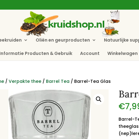
eekruiden
Oliën en geurproducten
Natuurlijke su
Informatie Producten & Gebruik
Account
Winkelwagen
me
/
Verpakte thee
/
Barrel Tea
/ Barrel-Tea Glas
Barr
€
7,9
Barrel-T
theeglas 
(nep)ler