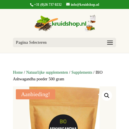
+31 (0)26 737 0232
info@kruidshop.nl
Pagina Selecteren
Home
/
Natuurlijke supplementen
/
Supplements
/ BIO
Ashwagandha poeder 500 gram
Aanbieding!