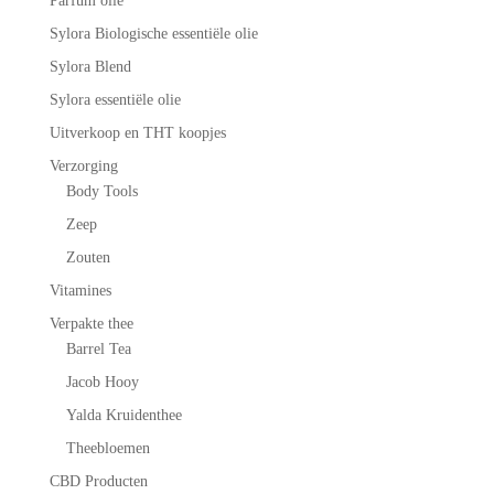
Parfum olie
Sylora Biologische essentiële olie
Sylora Blend
Sylora essentiële olie
Uitverkoop en THT koopjes
Verzorging
Body Tools
Zeep
Zouten
Vitamines
Verpakte thee
Barrel Tea
Jacob Hooy
Yalda Kruidenthee
Theebloemen
CBD Producten