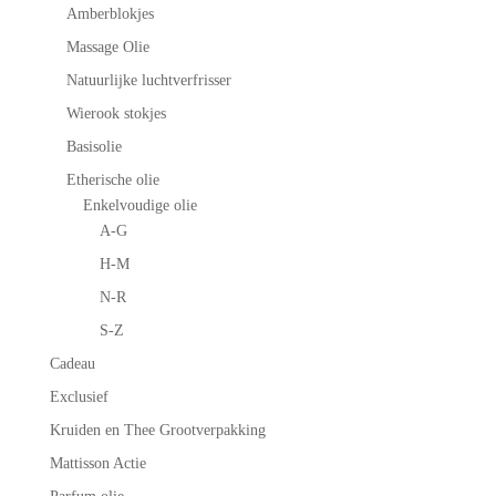
Amberblokjes
Massage Olie
Natuurlijke luchtverfrisser
Wierook stokjes
Basisolie
Etherische olie
Enkelvoudige olie
A-G
H-M
N-R
S-Z
Cadeau
Exclusief
Kruiden en Thee Grootverpakking
Mattisson Actie