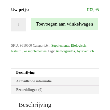
Uw prijs:
€
32,95
BIO
Toevoegen aan winkelwagen
Ashwagandha
poeder
500
gram
SKU:
9810500
Categorieën:
Supplements
,
Biologisch
,
aantal
Natuurlijke supplementen
Tags:
Ashwagandha
,
Ayurvedisch
Beschrijving
Aanvullende informatie
Beoordelingen (0)
Beschrijving