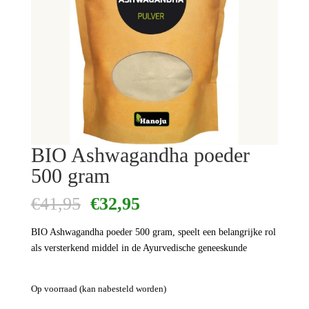
BIO Ashwagandha poeder
500 gram
Oorspronkelijke
Huidige
€
41,95
€
32,95
prijs
prijs
was:
is:
BIO Ashwagandha poeder 500 gram, speelt een belangrijke rol
€41,95.
€32,95.
als versterkend middel in de Ayurvedische geneeskunde
Op voorraad (kan nabesteld worden)