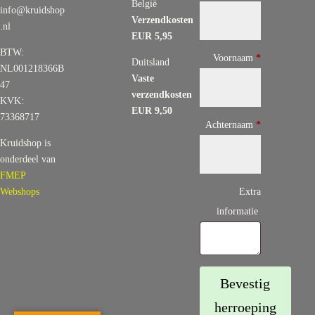
België
info@kruidshop
Verzendkosten
.nl
EUR 5,95
BTW:
E
Voornaam
*
Duitsland
NL001218366B
-
Vaste
47
verzendkosten
m
KVK:
EUR 9,50
a
73368717
Achternaam
*
i
Kruidshop is
l
onderdeel van
(
FMEP
Webshops
Extra
h
informatie
e
r
h
a
Bevestig
a
herroeping
l