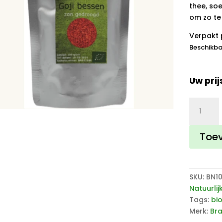
thee, soe
om zo te
Verpakt 
Beschikba
Uw prij
Brands
of
Nature
Toe
Goji
bessen
BIO
aantal
SKU:
BN1
Natuurli
Tags:
bi
Merk:
Bra