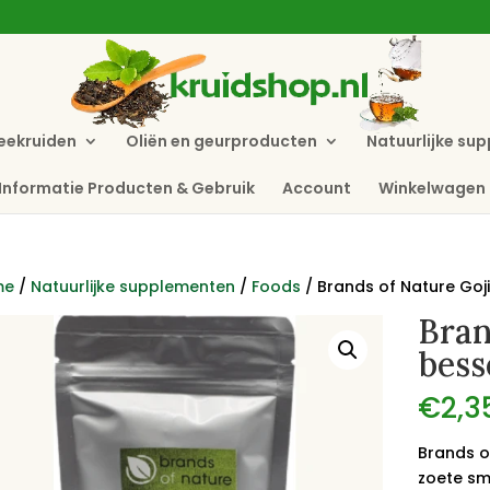
eekruiden
Oliën en geurproducten
Natuurlijke su
Informatie Producten & Gebruik
Account
Winkelwagen
me
/
Natuurlijke supplementen
/
Foods
/ Brands of Nature Goj
Bran
bess
€
2,3
Brands o
zoete sm