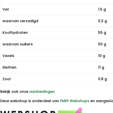
Vet
1.5 g
waarvan verzadigd
0.3 g
Koolhydraten
55 g
waarvan suikers
50 g
Vezels
10 g
Eiwitten
11 g
Zout
0.8 g
Bekijk ook onze
aanbiedingen
Deze webshop is onderdeel van
FMEP Webshops
en aangeslot