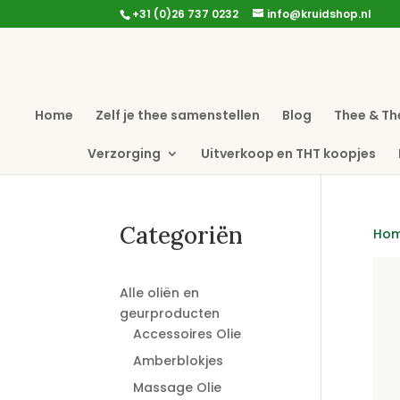
+31 (0)26 737 0232
info@kruidshop.nl
Home
Zelf je thee samenstellen
Blog
Thee & Th
Verzorging
Uitverkoop en THT koopjes
Categoriën
Ho
Alle oliën en
geurproducten
Accessoires Olie
Amberblokjes
Massage Olie