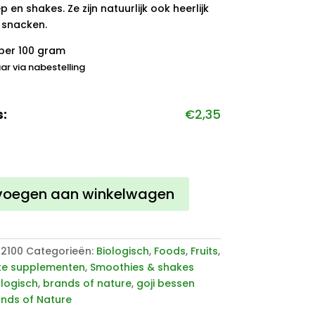
p en shakes. Ze zijn natuurlijk ook heerlijk
 snacken.
per 100 gram
ar via nabestelling
s:
€
2,35
voegen aan winkelwagen
02100
Categorieën:
Biologisch
,
Foods
,
Fruits
,
jke supplementen
,
Smoothies & shakes
ologisch
,
brands of nature
,
goji bessen
nds of Nature