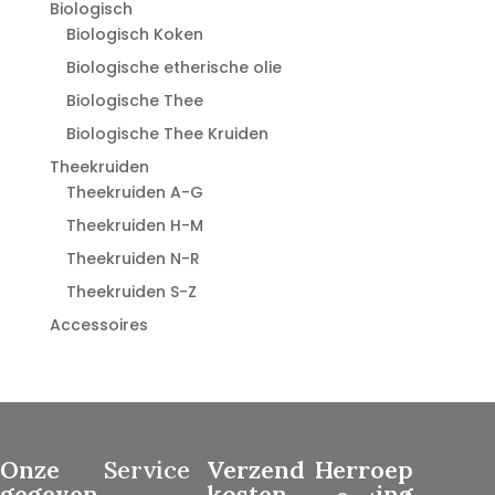
Biologisch
Biologisch Koken
Biologische etherische olie
Biologische Thee
Biologische Thee Kruiden
Theekruiden
Theekruiden A-G
Theekruiden H-M
Theekruiden N-R
Theekruiden S-Z
Accessoires
Onze
Service
Verzend
Herroep
gegeven
kosten
ing