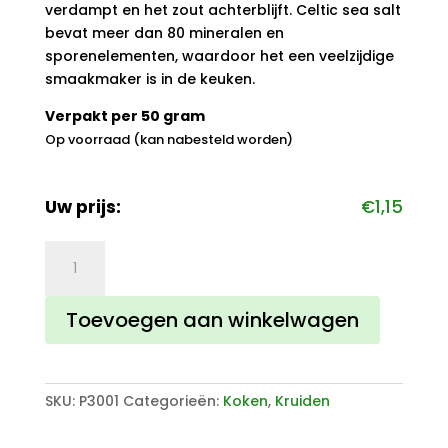
verdampt en het zout achterblijft. Celtic sea salt
bevat meer dan 80 mineralen en
sporenelementen, waardoor het een veelzijdige
smaakmaker is in de keuken.
Verpakt per 50 gram
Op voorraad (kan nabesteld worden)
Uw prijs:
€
1,15
Celtic
Salt
aantal
Toevoegen aan winkelwagen
SKU:
P3001
Categorieën:
Koken
,
Kruiden