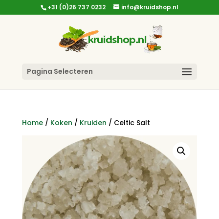
+31 (0)26 737 0232
info@kruidshop.nl
Pagina Selecteren
Home
/
Koken
/
Kruiden
/ Celtic Salt