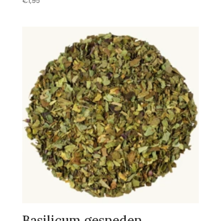
€
1,95
Basilicum gesneden