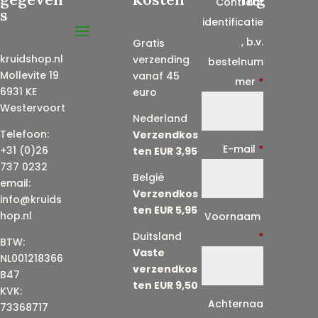
Contract
s
identificatie
, b.v.
Gratis
kruidshop.nl
verzending
bestelnum
Mollevite 19
vanaf 45
mer
*
6931 KE
euro
Westervoort
Nederland
Telefoon:
Verzendkos
E-mail
*
+31 (0)26
ten EUR 3,95
737 0232
België
email:
Verzendkos
info@kruids
ten EUR 5,95
E
hop.nl
Voornaam
-
Duitsland
*
BTW:
Vaste
m
NL001218366
verzendkos
a
B47
ten EUR 9,50
KVK:
i
Achternaa
73368717
l