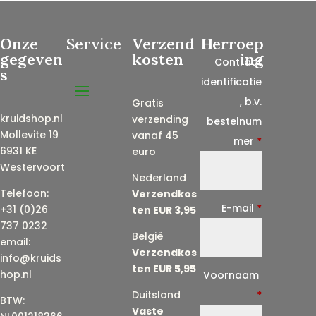
Onze
Service
Verzend
Herroep
gegeven
kosten
ing
Contract
s
identificatie
, b.v.
Gratis
kruidshop.nl
verzending
bestelnum
Mollevite 19
vanaf 45
mer
*
6931 KE
euro
Westervoort
Nederland
Telefoon:
Verzendkos
E-mail
*
+31 (0)26
ten EUR 3,95
737 0232
België
email:
Verzendkos
info@kruids
ten EUR 5,95
E
hop.nl
Voornaam
-
Duitsland
*
BTW:
Vaste
m