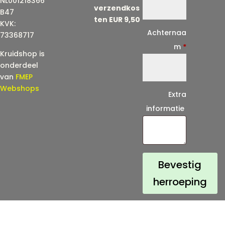
NL001218366
verzendkos
a
B47
ten EUR 9,50
KVK:
i
Achternaa
73368717
l
m
*
Kruidshop is
(
onderdeel
h
van
FMEP
e
Webshops
Extra
r
informatie
h
a
a
l
Bevestig
)
herroeping
*