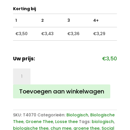
Korting bij
1
2
3
4+
€
3,50
€
3,43
€
3,36
€
3,29
Uw prijs:
€
3,50
Chun
Mee
groene
Toevoegen aan winkelwagen
thee
aantal
SKU:
T4070
Categorieën:
Biologisch
,
Biologische
Thee
,
Groene Thee
,
Losse thee
Tags:
biologisch
,
biologische thee
,
chun mee
,
groene thee
,
Social