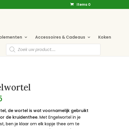
Items 0
pplementen
Accessoires & Cadeaus
Koken
Producten
zoeken
lwortel
5
el, de wortel is wat voornamelijk gebruikt
or de kruidenthee.
Met Engelwortel in je
t, ben je klaar om elk kopje thee om te