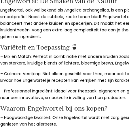
Engelwortel: De Smaken van de Natuur
Engelwortel, ook wel bekend als Angelica archangelica, is een pla
smaakprofiel. Naast de subtiele, zoete tonen biedt Engelwortel 
balanceert met andere kruiden en specerijen. Dit maakt het een
kruidentheeën. Voeg een extra laag complexiteit toe aan je the
geheime ingrediënt.
Variëteit en Toepassing 🍵
– Mix en Match: Perfect in combinatie met andere kruiden zoals
van sterkere, kruidige blends of lichtere, bloemige brews, Engelwo
– Culinaire Verrijking: Niet alleen geschikt voor thee, maar ook to
Ervaar hoe Engelwortel je recepten kan verrijken met zijn karakt
– Professioneel Ingrediënt: Ideaal voor theezaak-eigenaren en 
naar een innovatieve, smaakvolle invulling van hun producten.
Waarom Engelwortel bij ons kopen?
– Hoogwaardige kwaliteit: Onze Engelwortel wordt met zorg gesel
genieten van het allerbeste.