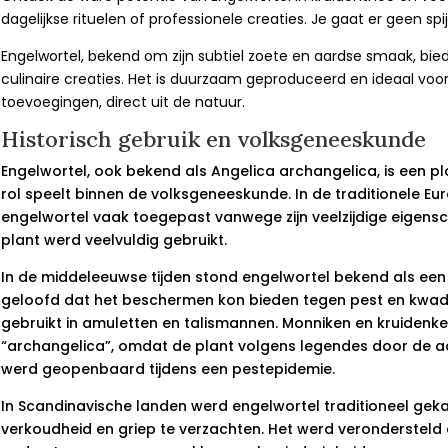
dagelijkse rituelen of professionele creaties. Je gaat er geen spij
Engelwortel, bekend om zijn subtiel zoete en aardse smaak, bied
culinaire creaties. Het is duurzaam geproduceerd en ideaal voor
toevoegingen, direct uit de natuur.
Historisch gebruik en volksgeneeskunde
Engelwortel, ook bekend als Angelica archangelica, is een pl
rol speelt binnen de volksgeneeskunde. In de traditionele 
engelwortel vaak toegepast vanwege zijn veelzijdige eigens
plant werd veelvuldig gebruikt.
In de middeleeuwse tijden stond engelwortel bekend als een
geloofd dat het beschermen kon bieden tegen pest en kwa
gebruikt in amuletten en talismannen. Monniken en kruiden
“archangelica”, omdat de plant volgens legendes door de 
werd geopenbaard tijdens een pestepidemie.
In Scandinavische landen werd engelwortel traditioneel g
verkoudheid en griep te verzachten. Het werd verondersteld d