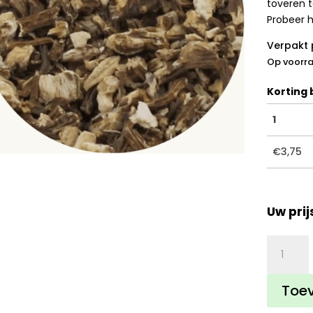
toveren 
Probeer h
Verpakt 
Op voorr
Korting b
1
€
3,75
Uw prij
Engelwor
aantal
Toe