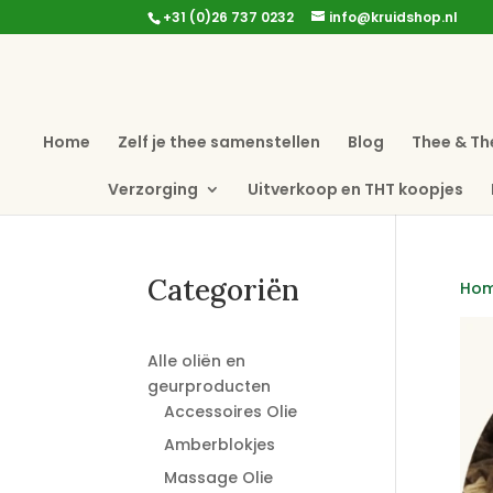
+31 (0)26 737 0232
info@kruidshop.nl
Home
Zelf je thee samenstellen
Blog
Thee & Th
Verzorging
Uitverkoop en THT koopjes
Categoriën
Ho
Alle oliën en
geurproducten
Accessoires Olie
Amberblokjes
Massage Olie