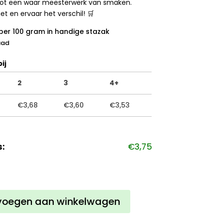
tot een waar meesterwerk van smaken.
et en ervaar het verschil! 🛒
per 100 gram in handige stazak
aad
ij
2
3
4+
€
3,68
€
3,60
€
3,53
s:
€
3,75
tel
voegen aan winkelwagen