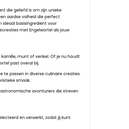
nt die geliefd is om zijn unieke
een aardse volheid die perfect
 ideaal basisingrediënt voor
ecreaties met Engelwortel als jouw
 kamille, munt of venkel. Of je nu houdt
rtel past overal bij.
e te passen in diverse culinaire creaties.
eristieke smaak.
gastronomische avonturiers die streven
ecteerd en verwerkt, zodat jij kunt