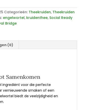
25
Categorieën:
Theekruiden
,
Theekruiden
s:
engelwortel
,
kruidenthee
,
Social Ready
al Bridge
gen (0)
not Samenkomen
 ingrediënt voor die perfecte
naar vernieuwende smaken of een
lwortel biedt de veelzijdigheid en
en.