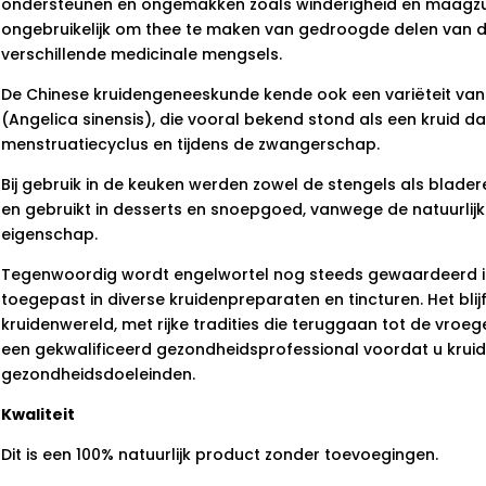
ondersteunen en ongemakken zoals winderigheid en maagzuu
ongebruikelijk om thee te maken van gedroogde delen van de
verschillende medicinale mengsels.
De Chinese kruidengeneeskunde kende ook een variëteit van
(Angelica sinensis), die vooral bekend stond als een kruid 
menstruatiecyclus en tijdens de zwangerschap.
Bij gebruik in de keuken werden zowel de stengels als blade
en gebruikt in desserts en snoepgoed, vanwege de natuurlij
eigenschap.
Tegenwoordig wordt engelwortel nog steeds gewaardeerd i
toegepast in diverse kruidenpreparaten en tincturen. Het bli
kruidenwereld, met rijke tradities die teruggaan tot de vroe
een gekwalificeerd gezondheidsprofessional voordat u kruid
gezondheidsdoeleinden.
Kwaliteit
Dit is een 100% natuurlijk product zonder toevoegingen.