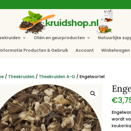
eekruiden
Oliën en geurproducten
Natuurlijke su
Informatie Producten & Gebruik
Account
Winkelwagen
me
/
Theekruiden
/
Theekruiden A-G
/ Engelwortel
Enge
€
3,7
Engelwort
wordt vo
keukenkas