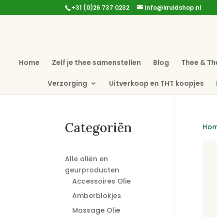
+31 (0)26 737 0232
info@kruidshop.nl
Home
Zelf je thee samenstellen
Blog
Thee & Th
Verzorging
Uitverkoop en THT koopjes
Categoriën
Ho
Alle oliën en
geurproducten
Accessoires Olie
Amberblokjes
Massage Olie