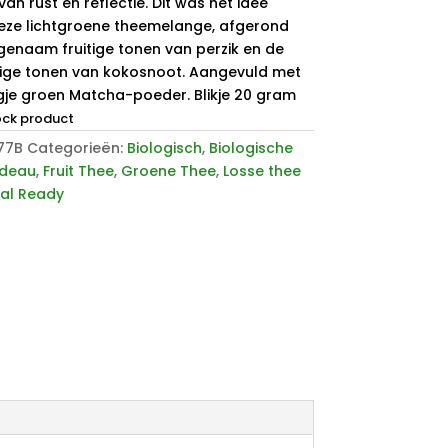
van rust en reflectie. Dit was het idee
eze lichtgroene theemelange, afgerond
enaam fruitige tonen van perzik en de
mige tonen van kokosnoot. Aangevuld met
gje groen Matcha-poeder. Blikje 20 gram
ock product
77B
Categorieën:
Biologisch
,
Biologische
deau
,
Fruit Thee
,
Groene Thee
,
Losse thee
ial Ready