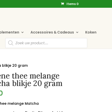
Items 0
pplementen
Accessoires & Cadeaus
Koken
Producten
zoeken
blikje 20 gram
ne thee melange
ha blikje 20 gram
0
thee melange Matcha