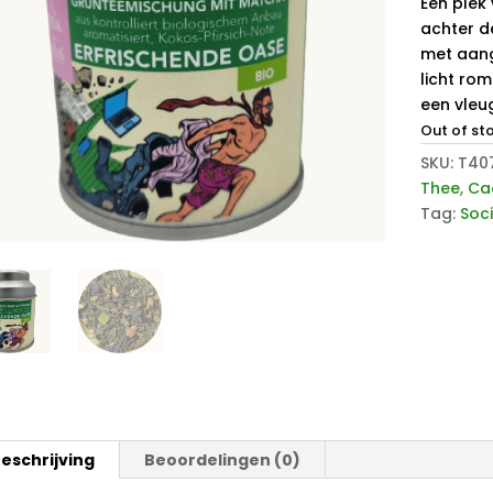
Een plek 
achter d
met aang
licht ro
een vleu
Out of st
SKU:
T40
Thee
,
Ca
Tag:
Soc
eschrijving
Beoordelingen (0)