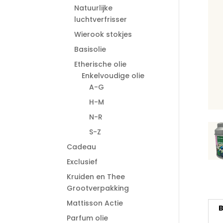
Natuurlijke
luchtverfrisser
Wierook stokjes
Basisolie
Etherische olie
Enkelvoudige olie
A-G
H-M
N-R
S-Z
Cadeau
Exclusief
Kruiden en Thee
Grootverpakking
Mattisson Actie
B
Parfum olie