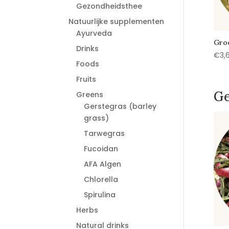
Gezondheidsthee
Natuurlijke supplementen
Ayurveda
Gro
Drinks
€
3,
Foods
Fruits
Ge
Greens
Gerstegras (barley
grass)
Tarwegras
Fucoidan
AFA Algen
Chlorella
Spirulina
Herbs
Natural drinks