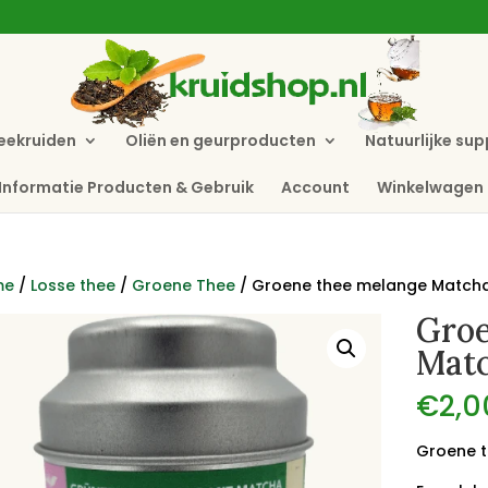
eekruiden
Oliën en geurproducten
Natuurlijke su
Informatie Producten & Gebruik
Account
Winkelwagen
me
/
Losse thee
/
Groene Thee
/ Groene thee melange Matcha 
Groe
Matc
€
2,0
Groene 