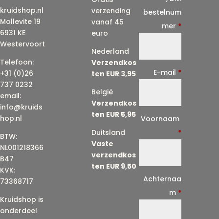
kruidshop.nl
verzending
bestelnum
Mollevite 19
vanaf 45
mer
*
6931 KE
euro
Westervoort
Nederland
Telefoon:
Verzendkos
E-mail
*
+31 (0)26
ten EUR 3,95
737 0232
België
email:
Verzendkos
info@kruids
ten EUR 5,95
E
hop.nl
Voornaam
-
Duitsland
*
BTW:
Vaste
m
NL001218366
verzendkos
a
B47
ten EUR 9,50
KVK:
i
Achternaa
73368717
l
m
*
Kruidshop is
(
onderdeel
h