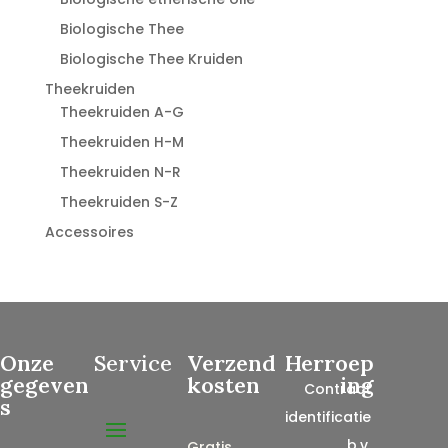
Biologische Thee
Biologische Thee Kruiden
Theekruiden
Theekruiden A-G
Theekruiden H-M
Theekruiden N-R
Theekruiden S-Z
Accessoires
Onze
Service
Verzend
Herroep
gegeven
kosten
ing
Contract
s
identificatie
, b.v.
Gratis