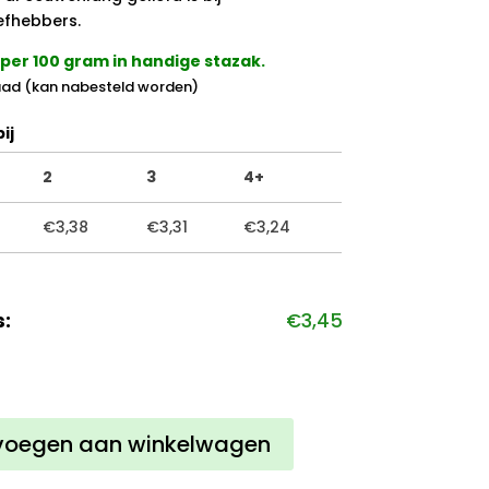
efhebbers.
per 100 gram in handige stazak.
ad (kan nabesteld worden)
ij
2
3
4+
€
3,38
€
3,31
€
3,24
s:
€
3,45
n
voegen aan winkelwagen