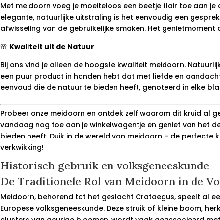
Met meidoorn voeg je moeiteloos een beetje flair toe aan je d
elegante, natuurlijke uitstraling is het eenvoudig een gesp
afwisseling van de gebruikelijke smaken. Het genietmoment da
🌸
Kwaliteit uit de Natuur
Bij ons vind je alleen de hoogste kwaliteit meidoorn. Natuu
een puur product in handen hebt dat met liefde en aandacht
eenvoud die de natuur te bieden heeft, genoteerd in elke bl
Probeer onze meidoorn en ontdek zelf waarom dit kruid al gen
vandaag nog toe aan je winkelwagentje en geniet van het de
bieden heeft. Duik in de wereld van meidoorn – de perfecte
verkwikking!
Historisch gebruik en volksgeneeskunde
De Traditionele Rol van Meidoorn in de V
Meidoorn, behorend tot het geslacht Crataegus, speelt al e
Europese volksgeneeskunde. Deze struik of kleine boom, her
clusters van geurige bloemen, wordt vaak geassocieerd me