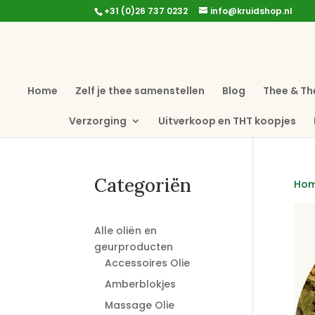
+31 (0)26 737 0232
info@kruidshop.nl
Home
Zelf je thee samenstellen
Blog
Thee & Th
Verzorging
Uitverkoop en THT koopjes
Categoriën
Ho
Alle oliën en
geurproducten
Accessoires Olie
Amberblokjes
Massage Olie