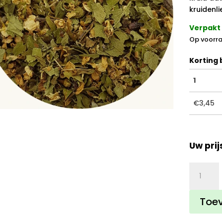
kruidenli
Verpakt 
Op voorra
Korting b
1
€
3,45
Uw prij
Meidoor
aantal
Toe