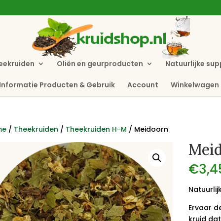
eekruiden
Oliën en geurproducten
Natuurlijke su
Informatie Producten & Gebruik
Account
Winkelwagen
me
/
Theekruiden
/
Theekruiden H-M
/ Meidoorn
Mei
€
3,4
Natuurli
Ervaar d
kruid dat