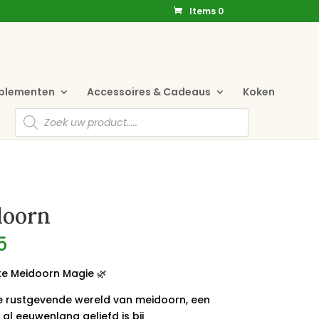
Items 0
pplementen
Accessoires & Cadeaus
Koken
Producten
zoeken
doorn
5
jke Meidoorn Magie 🌿
e rustgevende wereld van meidoorn, een
 al eeuwenlang geliefd is bij