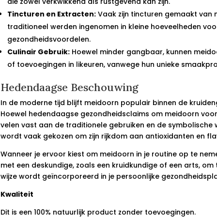
die zowel verkwikkend als rustgevend kan zijn.
Tincturen en Extracten:
Vaak zijn tincturen gemaakt van
traditioneel werden ingenomen in kleine hoeveelheden voo
gezondheidsvoordelen.
Culinair Gebruik:
Hoewel minder gangbaar, kunnen meidoo
of toevoegingen in likeuren, vanwege hun unieke smaakprof
Hedendaagse Beschouwing
In de moderne tijd blijft meidoorn populair binnen de kruide
Hoewel hedendaagse gezondheidsclaims om meidoorn voorz
velen vast aan de traditionele gebruiken en de symbolische
wordt vaak gekozen om zijn rijkdom aan antioxidanten en fl
Wanneer je ervoor kiest om meidoorn in je routine op te neme
met een deskundige, zoals een kruidkundige of een arts, om
wijze wordt geïncorporeerd in je persoonlijke gezondheidspl
Kwaliteit
Dit is een 100% natuurlijk product zonder toevoegingen.