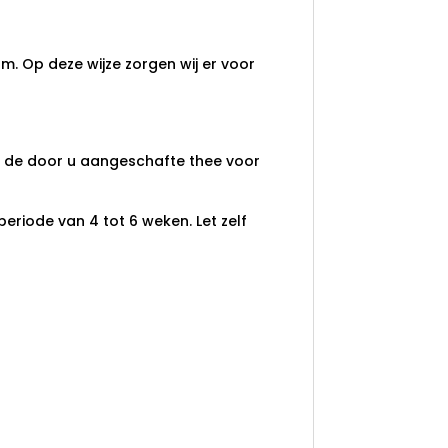
m. Op deze wijze zorgen wij er voor
an de door u aangeschafte thee voor
eriode van 4 tot 6 weken. Let zelf