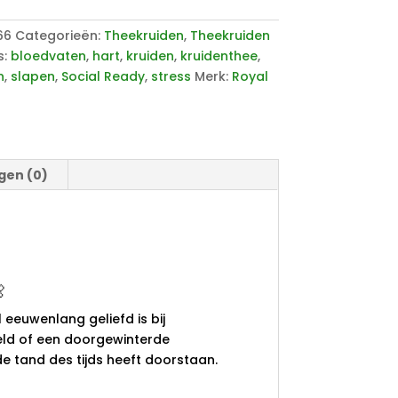
66
Categorieën:
Theekruiden
,
Theekruiden
s:
bloedvaten
,
hart
,
kruiden
,
kruidenthee
,
n
,
slapen
,
Social Ready
,
stress
Merk:
Royal
gen (0)

eeuwenlang geliefd is bij
reld of een doorgewinterde
e tand des tijds heeft doorstaan.