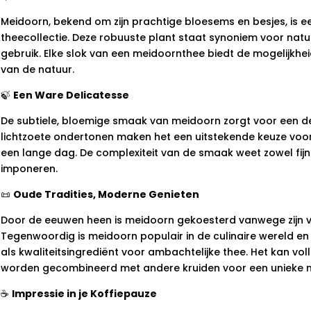
Meidoorn, bekend om zijn prachtige bloesems en besjes, is e
theecollectie. Deze robuuste plant staat synoniem voor natuu
gebruik. Elke slok van een meidoornthee biedt de mogelijkh
van de natuur.
🍃
Een Ware Delicatesse
De subtiele, bloemige smaak van meidoorn zorgt voor een del
lichtzoete ondertonen maken het een uitstekende keuze voor
een lange dag. De complexiteit van de smaak weet zowel fijn
imponeren.
📜
Oude Tradities, Moderne Genieten
Door de eeuwen heen is meidoorn gekoesterd vanwege zijn ve
Tegenwoordig is meidoorn populair in de culinaire wereld en
als kwaliteitsingrediënt voor ambachtelijke thee. Het kan vo
worden gecombineerd met andere kruiden voor een unieke 
☕
Impressie in je Koffiepauze