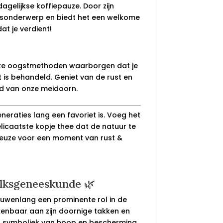
agelijkse koffiepauze. Door zijn
reksonderwerp en biedt het een welkome
t je verdient!
rlijke oogstmethoden waarborgen dat je
 is behandeld. Geniet van de rust en
ad van onze meidoorn.
eraties lang een favoriet is. Voeg het
licaatste kopje thee dat de natuur te
 keuze voor een moment van rust &
olksgeneeskunde 🌿
euwenlang een prominente rol in de
kenbaar aan zijn doornige takken en
t symboliek van hoop en bescherming.