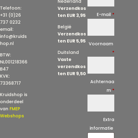
Nederland
Telefoon:
Verzendkos
E-mail
*
+31 (0)26
ten EUR 3,95
737 0232
België
email:
Verzendkos
info@kruids
ten EUR 5,95
E
hop.nl
Voornaam
-
Duitsland
*
BTW:
Vaste
m
NL001218366
verzendkos
a
B47
ten EUR 9,50
KVK:
i
Achternaa
73368717
l
m
*
Kruidshop is
(
onderdeel
h
van
FMEP
e
Webshops
Extra
r
informatie
h
a