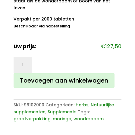
staat als de wonderboom of boom van het
leven.
Verpakt per 2000 tabletten
Beschikbaar via nabestelling
Uw prijs:
€
127,50
Moringa
2000
tabletten
Toevoegen aan winkelwagen
500
mg
aantal
SKU:
96102000
Categorieën:
Herbs
,
Natuurlijke
supplementen
,
Supplements
Tags:
grootverpakking
,
moringa
,
wonderboom