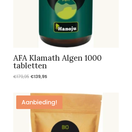
AFA Klamath Algen 1000
tabletten
Oorspronkelijke
Huidige
€
179,95
€
139,95
prijs
prijs
was:
is:
€179,95.
€139,95.
Aanbieding!