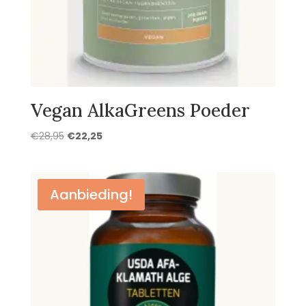
Vegan AlkaGreens Poeder
Oorspronkelijke
Huidige
€
28,95
€
22,25
prijs
prijs
was:
is:
€28,95.
€22,25.
Aanbieding!