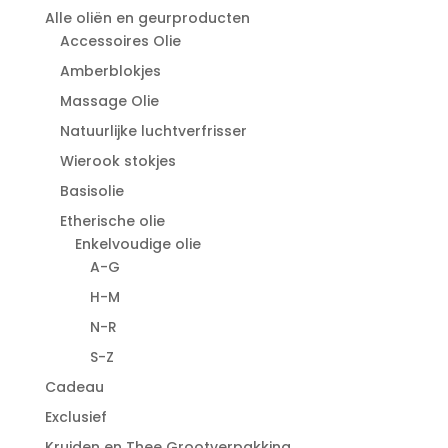
Alle oliën en geurproducten
Accessoires Olie
Amberblokjes
Massage Olie
Natuurlijke luchtverfrisser
Wierook stokjes
Basisolie
Etherische olie
Enkelvoudige olie
A-G
H-M
N-R
S-Z
Cadeau
Exclusief
Kruiden en Thee Grootverpakking