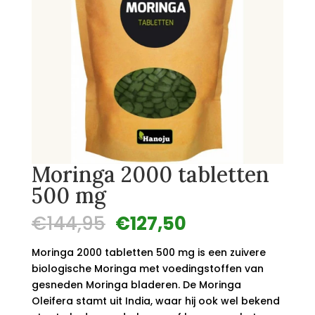
Moringa 2000 tabletten
500 mg
Oorspronkelijke
Huidige
€
144,95
€
127,50
prijs
prijs
was:
is:
Moringa 2000 tabletten 500 mg is een zuivere
€144,95.
€127,50.
biologische Moringa met voedingstoffen van
gesneden Moringa bladeren. De Moringa
Oleifera stamt uit India, waar hij ook wel bekend