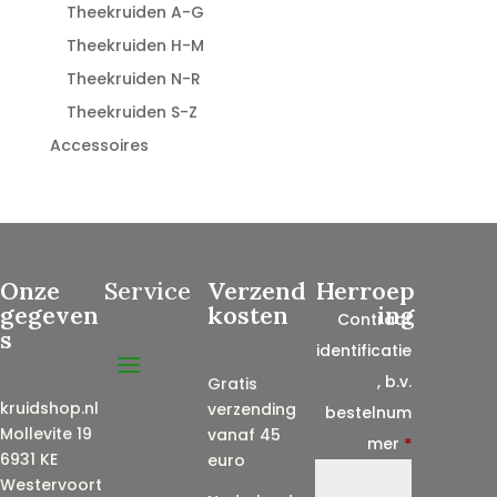
Theekruiden A-G
Theekruiden H-M
Theekruiden N-R
Theekruiden S-Z
Accessoires
Onze
Service
Verzend
Herroep
gegeven
kosten
ing
Contract
s
identificatie
, b.v.
Gratis
kruidshop.nl
verzending
bestelnum
Mollevite 19
vanaf 45
mer
*
6931 KE
euro
Westervoort