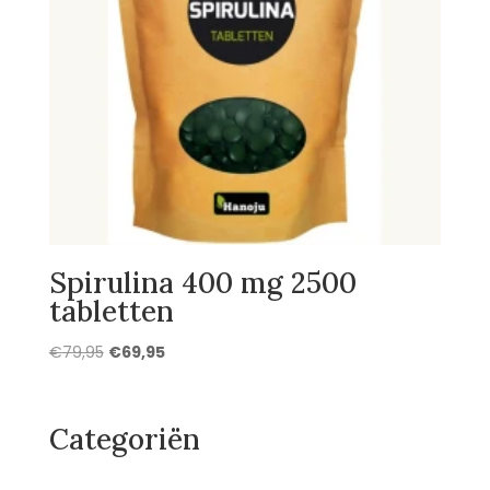
Spirulina 400 mg 2500
tabletten
Oorspronkelijke
Huidige
€
79,95
€
69,95
prijs
prijs
was:
is:
€79,95.
€69,95.
Categoriën