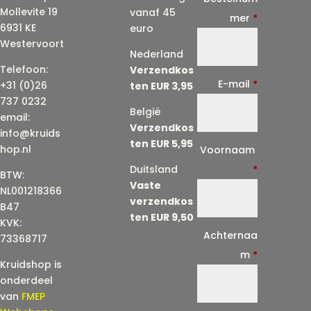
Mollevite 19
vanaf 45
mer
*
6931 KE
euro
Westervoort
Nederland
Telefoon:
Verzendkos
E-mail
*
+31 (0)26
ten EUR 3,95
737 0232
België
email:
Verzendkos
info@kruids
ten EUR 5,95
E
hop.nl
Voornaam
-
Duitsland
*
BTW:
Vaste
m
NL001218366
verzendkos
a
B47
ten EUR 9,50
KVK:
i
Achternaa
73368717
l
m
*
Kruidshop is
(
onderdeel
h
van
FMEP
e