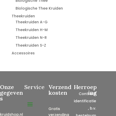
Biologische Thee
Biologische Thee Kruiden
Theekruiden
Theekruiden A-G
Theekruiden H-M
Theekruiden N-R
Theekruiden S-Z
Accessoires
Onze
Service
Verzend
Herroep
gegeven
kosten
ing
Contract
s
identificatie
, b.v.
Gratis
kruidshop.nl
verzending
bestelnum