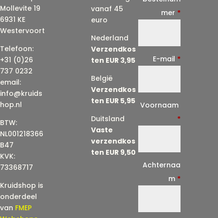
Mollevite 19
vanaf 45
mer
*
6931 KE
euro
Westervoort
Nederland
Telefoon:
Verzendkos
E-mail
*
+31 (0)26
ten EUR 3,95
737 0232
België
email:
Verzendkos
info@kruids
ten EUR 5,95
E
hop.nl
Voornaam
-
Duitsland
*
BTW:
Vaste
m
NL001218366
verzendkos
a
B47
ten EUR 9,50
KVK:
i
Achternaa
73368717
l
m
*
Kruidshop is
(
onderdeel
h
van
FMEP
e