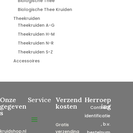
Biologische Thee
Biologische Thee Kruiden
Theekruiden
Theekruiden A-G
Theekruiden H-M
Theekruiden N-R
Theekruiden S-Z
Accessoires
Onze
Service
Verzend
Herroep
gegeven
kosten
ing
Contract
s
identificatie
, b.v.
Gratis
kruidshop.nl
verzending
bestelnum