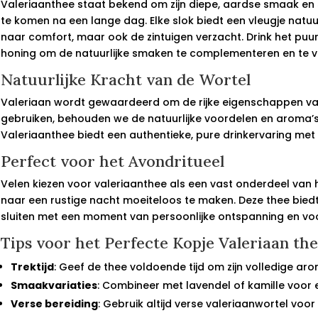
Valeriaanthee staat bekend om zijn diepe, aardse smaak en s
te komen na een lange dag. Elke slok biedt een vleugje natuur
naar comfort, maar ook de zintuigen verzacht. Drink het puu
honing om de natuurlijke smaken te complementeren en te ver
Natuurlijke Kracht van de Wortel
Valeriaan wordt gewaardeerd om de rijke eigenschappen van 
gebruiken, behouden we de natuurlijke voordelen en aroma’s
Valeriaanthee biedt een authentieke, pure drinkervaring met 
Perfect voor het Avondritueel
Velen kiezen voor valeriaanthee als een vast onderdeel van
naar een rustige nacht moeiteloos te maken. Deze thee biedt
sluiten met een moment van persoonlijke ontspanning en vo
Tips voor het Perfecte Kopje Valeriaan th
Trektijd
: Geef de thee voldoende tijd om zijn volledige a
Smaakvariaties
: Combineer met lavendel of kamille voor
Verse bereiding
: Gebruik altijd verse valeriaanwortel voo