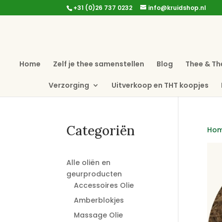
+31 (0)26 737 0232
info@kruidshop.nl
Home
Zelf je thee samenstellen
Blog
Thee & Th
Verzorging
Uitverkoop en THT koopjes
Categoriën
Ho
Alle oliën en
geurproducten
Accessoires Olie
Amberblokjes
Massage Olie