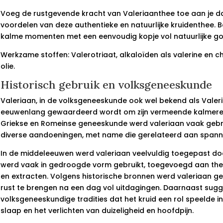
Voeg de rustgevende kracht van Valeriaanthee toe aan je da
voordelen van deze authentieke en natuurlijke kruidenthee. Be
kalme momenten met een eenvoudig kopje vol natuurlijke go
Werkzame stoffen: Valerotriaat, alkaloïden als valerine en ch
olie.
Historisch gebruik en volksgeneeskunde
Valeriaan, in de volksgeneeskunde ook wel bekend als Valerian
eeuwenlang gewaardeerd wordt om zijn vermeende kalmere
Griekse en Romeinse geneeskunde werd valeriaan vaak gebrui
diverse aandoeningen, met name die gerelateerd aan spanni
In de middeleeuwen werd valeriaan veelvuldig toegepast door
werd vaak in gedroogde vorm gebruikt, toegevoegd aan thee
en extracten. Volgens historische bronnen werd valeriaan ge
rust te brengen na een dag vol uitdagingen. Daarnaast su
volksgeneeskundige tradities dat het kruid een rol speelde 
slaap en het verlichten van duizeligheid en hoofdpijn.