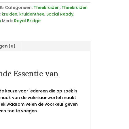
95
Categorieën:
Theekruiden
,
Theekruiden
:
kruiden
,
kruidenthee
,
Social Ready
,
n
Merk:
Royal Bridge
gen (0)
nde Essentie van
de keuze voor iedereen die op zoek is
maak van de valeriaanwortel maakt
ntdek waarom velen de voorkeur geven
ven toe te voegen.