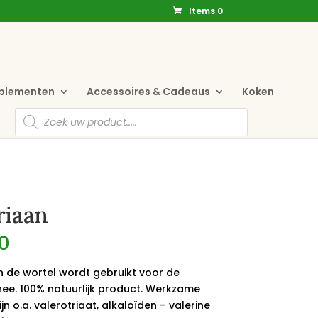
Items 0
pplementen
Accessoires & Cadeaus
Koken
Producten
zoeken
riaan
0
n de wortel wordt gebruikt voor de
hee. 100% natuurlijk product. Werkzame
ijn o.a. valerotriaat, alkaloïden – valerine