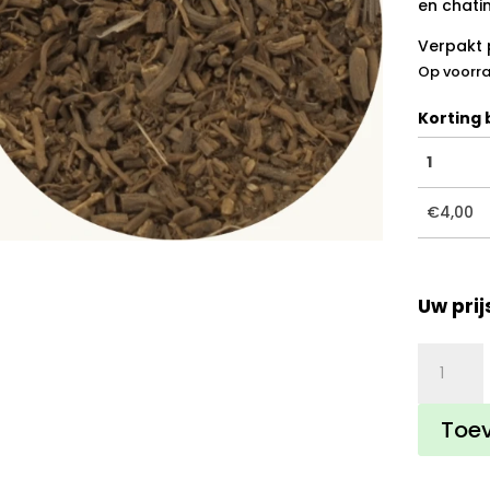
en chati
Verpakt 
Op voorr
Korting b
1
€
4,00
Uw prij
Valeriaa
aantal
Toe