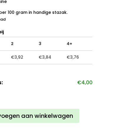
nine
per 100 gram in handige stazak.
aad
ij
2
3
4+
€
3,92
€
3,84
€
3,76
s:
€
4,00
n
voegen aan winkelwagen