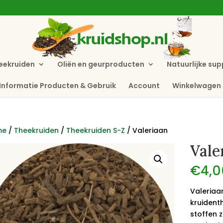
eekruiden
Oliën en geurproducten
Natuurlijke su
Informatie Producten & Gebruik
Account
Winkelwagen
me
/
Theekruiden
/
Theekruiden S-Z
/ Valeriaan
Vale
€
4,0
Valeriaa
kruident
stoffen z