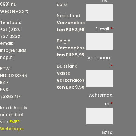
6931 KE
euro
Westervoort
Nederland
Telefoon:
Verzendkos
E-mail
*
+31 (0)26
ten EUR 3,95
737 0232
België
email:
Verzendkos
info@kruids
ten EUR 5,95
E
hop.nl
Voornaam
-
Duitsland
*
BTW:
Vaste
m
NL001218366
verzendkos
a
B47
ten EUR 9,50
KVK:
i
Achternaa
73368717
l
m
*
Kruidshop is
(
onderdeel
h
van
FMEP
e
Webshops
Extra
r