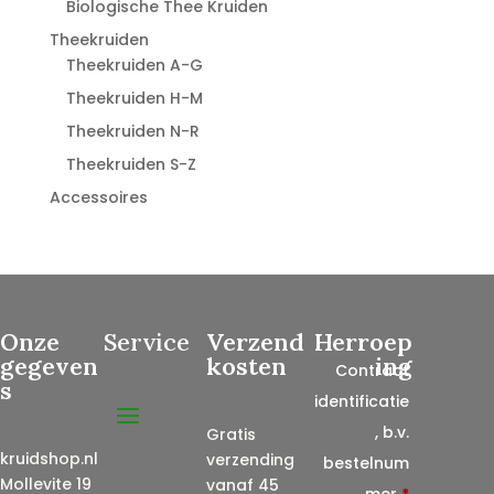
Biologische Thee Kruiden
Theekruiden
Theekruiden A-G
Theekruiden H-M
Theekruiden N-R
Theekruiden S-Z
Accessoires
Onze
Service
Verzend
Herroep
gegeven
kosten
ing
Contract
s
identificatie
, b.v.
Gratis
kruidshop.nl
verzending
bestelnum
Mollevite 19
vanaf 45
mer
*