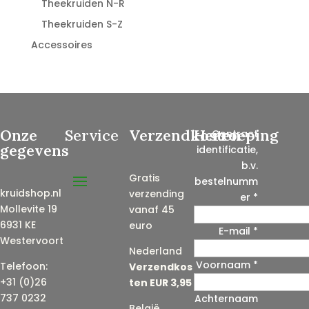
Theekruiden N-R
Theekruiden S-Z
Accessoires
Onze
Service
Verzendkosten
Herroeping
Contract
gegevens
identificatie,
b.v.
Gratis
bestelnumm
kruidshop.nl
verzending
er
*
Mollevite 19
vanaf 45
6931 KE
euro
E-mail
*
Westervoort
Nederland
Voornaam
*
E
Telefoon:
Verzendkos
-
+31 (0)26
ten EUR 3,95
m
737 0232
Achternaam
België