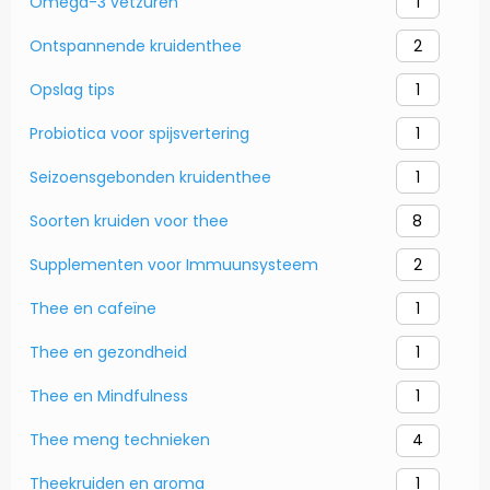
Omega-3 vetzuren
1
Ontspannende kruidenthee
2
Opslag tips
1
Probiotica voor spijsvertering
1
Seizoensgebonden kruidenthee
1
Soorten kruiden voor thee
8
Supplementen voor Immuunsysteem
2
Thee en cafeïne
1
Thee en gezondheid
1
Thee en Mindfulness
1
Thee meng technieken
4
Theekruiden en aroma
1