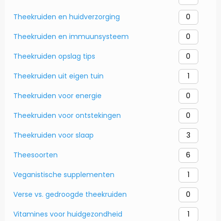
Theekruiden en huidverzorging
0
Theekruiden en immuunsysteem
0
Theekruiden opslag tips
0
Theekruiden uit eigen tuin
1
Theekruiden voor energie
0
Theekruiden voor ontstekingen
0
Theekruiden voor slaap
3
Theesoorten
6
Veganistische supplementen
1
Verse vs. gedroogde theekruiden
0
Vitamines voor huidgezondheid
1