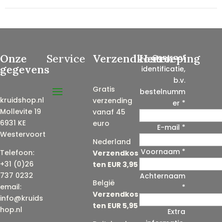
Onze
Service
Verzendkosten
Herroeping
Contract
gegevens
identificatie,
b.v.
Gratis
bestelnumm
kruidshop.nl
verzending
er
*
Mollevite 19
vanaf 45
6931 KE
euro
E-mail
*
Westervoort
Nederland
Voornaam
*
E
Telefoon:
Verzendkos
-
+31 (0)26
ten EUR 3,95
m
737 0232
Achternaam
België
a
email:
*
Verzendkos
i
info@kruids
ten EUR 5,95
l
hop.nl
Extra
(