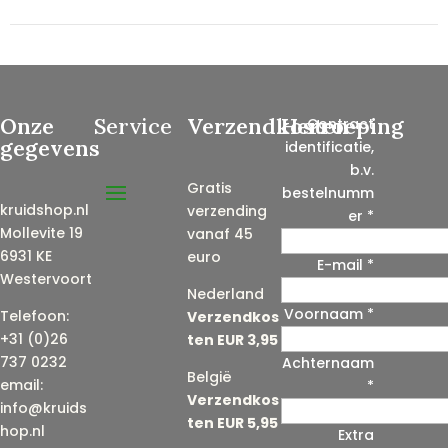
Onze
Service
Verzendkosten
Herroeping
Contract
gegevens
identificatie,
b.v.
Gratis
bestelnumm
kruidshop.nl
verzending
er
*
Mollevite 19
vanaf 45
6931 KE
euro
E-mail
*
Westervoort
Nederland
Voornaam
*
E
Telefoon:
Verzendkos
-
+31 (0)26
ten EUR 3,95
m
737 0232
Achternaam
België
a
email:
*
Verzendkos
i
info@kruids
ten EUR 5,95
l
hop.nl
Extra