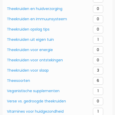
Theekruiden en huidverzorging
0
Theekruiden en immuunsysteem
0
Theekruiden opslag tips
0
Theekruiden uit eigen tuin
1
Theekruiden voor energie
0
Theekruiden voor ontstekingen
0
Theekruiden voor slaap
3
Theesoorten
6
Veganistische supplementen
1
Verse vs. gedroogde theekruiden
0
Vitamines voor huidgezondheid
1