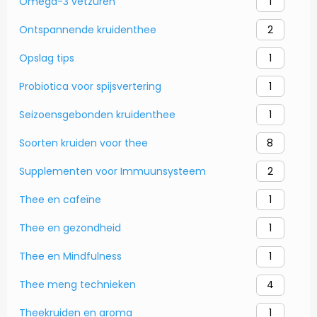
Omega-3 vetzuren
1
Ontspannende kruidenthee
2
Opslag tips
1
Probiotica voor spijsvertering
1
Seizoensgebonden kruidenthee
1
Soorten kruiden voor thee
8
Supplementen voor Immuunsysteem
2
Thee en cafeïne
1
Thee en gezondheid
1
Thee en Mindfulness
1
Thee meng technieken
4
Theekruiden en aroma
1