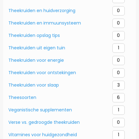
Theekruiden en huidverzorging
0
Theekruiden en immuunsysteem
0
Theekruiden opslag tips
0
Theekruiden uit eigen tuin
1
Theekruiden voor energie
0
Theekruiden voor ontstekingen
0
Theekruiden voor slaap
3
Theesoorten
6
Veganistische supplementen
1
Verse vs. gedroogde theekruiden
0
Vitamines voor huidgezondheid
1