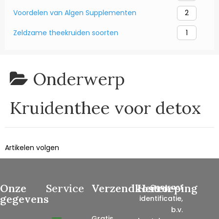
Voordelen van Algen Supplementen
2
Zeldzame theekruiden soorten
1
Onderwerp
Kruidenthee voor detox
Artikelen volgen
Onze
Service
Verzendkosten
Herroeping
Contract
gegevens
identificatie,
b.v.
Gratis