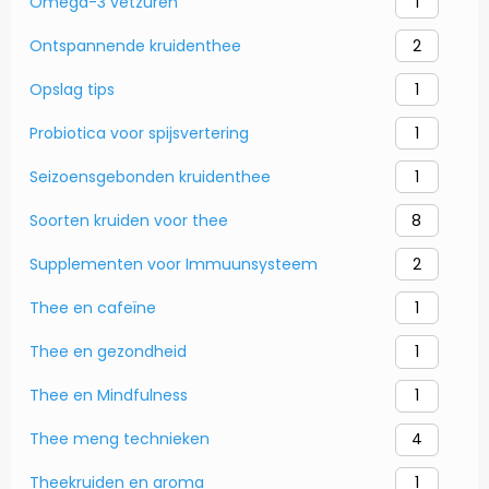
Omega-3 vetzuren
1
Ontspannende kruidenthee
2
Opslag tips
1
Probiotica voor spijsvertering
1
Seizoensgebonden kruidenthee
1
Soorten kruiden voor thee
8
Supplementen voor Immuunsysteem
2
Thee en cafeïne
1
Thee en gezondheid
1
Thee en Mindfulness
1
Thee meng technieken
4
Theekruiden en aroma
1