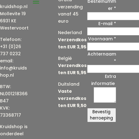
bestelnumm
kruidshop.nl
verzending
er
*
Mollevite 19
vanaf 45
6931 KE
euro
E-mail
*
Westervoort
Nederland
Voornaam
*
E
Telefoon:
Verzendkos
-
+31 (0)26
ten EUR 3,95
m
737 0232
Achternaam
België
a
email:
*
Verzendkos
i
info@kruids
ten EUR 5,95
l
hop.nl
Extra
(
informatie
Duitsland
BTW:
h
Vaste
NL001218366
e
verzendkos
B47
r
ten EUR 9,50
KVK:
h
Bevestig
73368717
a
herroeping
a
Kruidshop is
l
onderdeel
)